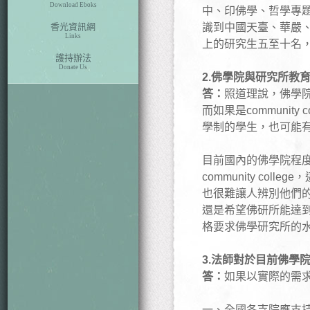
Download Eboks
中、印佛學、哲學專
香光資訊網
識到中國天臺、華嚴
Links
上的研究生五至十名
護持辦法
Donate Us
2.佛學院與研究所教
答：
照道理說，佛學院既
而如果是communi
學制的學生，也可能
目前國內的佛學院程度
community c
也很難讓人辨別他們
還是希望佛研所能達
格要求佛學研究所的
3.法師對於目前佛學
答：
如果以實際的需
一、全國各寺院應支