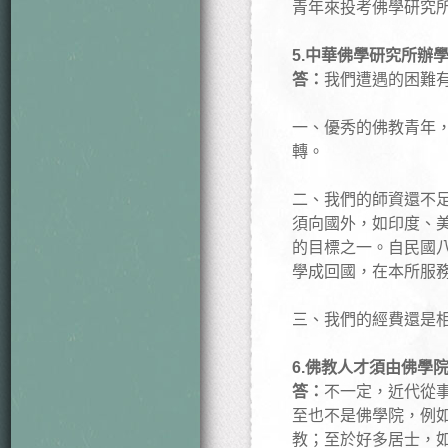
青年來投考佛學研究
5.中華佛學研究所辦
答：
我們遭遇的困難
一、優秀的佛教青年
轉。
二、我們的師資還不
須向國外，如印度、
的目標之一。自民國
學成回國，在本所服
三、我們的經費還是
6.佛教人才須由佛學
答：
不一定，近代從
至也不是佛學院，例
教；至於好多居士，如