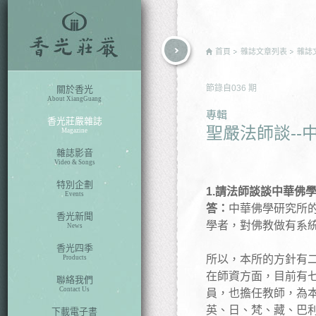
rch
首頁
雜誌文章列表
雜誌
節錄自
036
期
關於香光
About XiangGuang
專輯
香光莊嚴雜誌
聖嚴法師談--
Magazine
雜誌影音
Video & Songs
特別企劃
1.請法師談談中華佛
Events
答：
中華佛學研究所
香光新聞
學者，對佛教做有系
News
香光四季
所以，本所的方針有
Products
在師資方面，目前有
聯絡我們
Contact Us
員，也擔任教師，為
英、日、梵、藏、巴
下載電子書