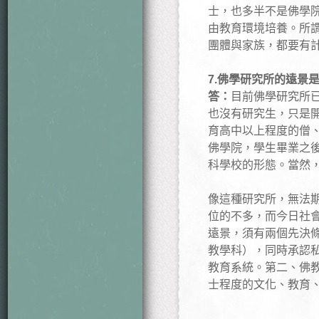
士，也多半不是佛學
由教育環境培養。所
團體與家族，都要有
7.佛學研究所的遠景
答：
目前佛學研究所
也沒有研究生，只是
育高中以上程度的僧
佛學院，學生畢業之
科學校的形態。當然
像這種研究所，無法
位的不多，而今日社
遠景，須有兩個先決
教學科），同時承認
教育系統。第二、佛
士程度的文化、教育