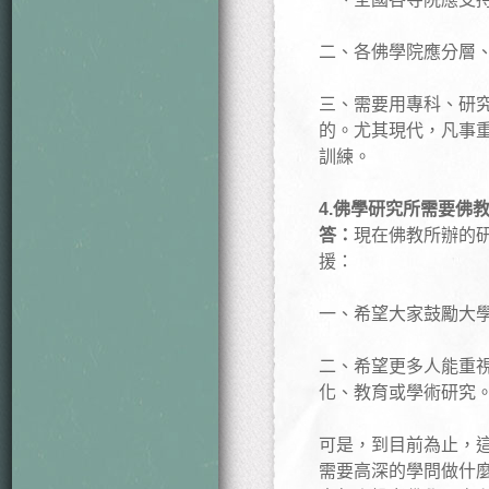
二、各佛學院應分層
三、需要用專科、研
的。尤其現代，凡事
訓練。
4.佛學研究所需要佛
答：
現在佛教所辦的
援：
一、希望大家鼓勵大
二、希望更多人能重
化、教育或學術研究
可是，到目前為止，
需要高深的學問做什