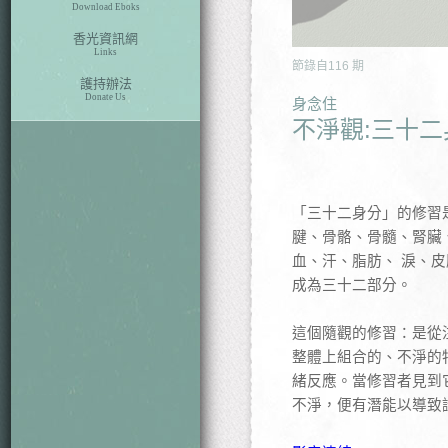
Download Eboks
香光資訊網
Links
節錄自
116
期
護持辦法
Donate Us
身念住
不淨觀:三十二
「三十二身分」的修習
腱、骨骼、骨髓、腎臟
血、汗、脂肪、 淚、皮
成為三十二部分。
這個隨觀的修習：是從
整體上組合的、不淨的
緒反應。當修習者見到
不淨，便有潛能以導致