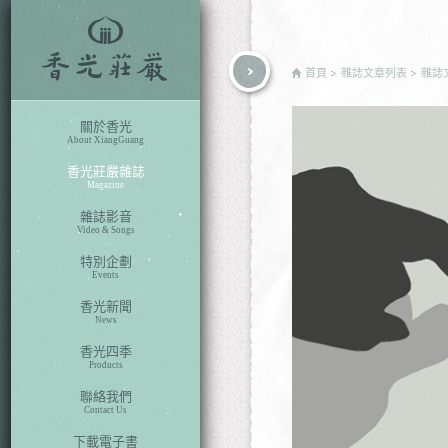
rch
首頁
雜誌文章列表
雜誌
關於香光
About XiangGuang
香光莊嚴雜誌
Magazine
雜誌影音
Video & Songs
特別企劃
Events
香光新聞
News
香光四季
Products
聯絡我們
Contact Us
下載電子書