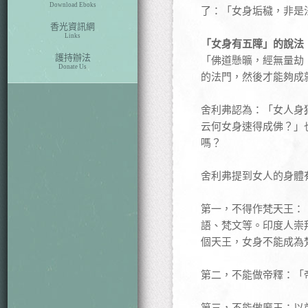
Download Eboks
了：「女身垢穢，非是
香光資訊網
Links
「女身有五障」的說法
護持辦法
「佛道懸曠，經無量劫
Donate Us
的法門，然後才能夠成
舍利弗認為：「女人身
云何女身速得成佛？」
嗎？
舍利弗提到女人的身體
第一，不得作梵天王：
語、梵文等。印度人崇
個天王，女身不能成為
第二，不能做帝釋：「
第三，不能做魔王：以