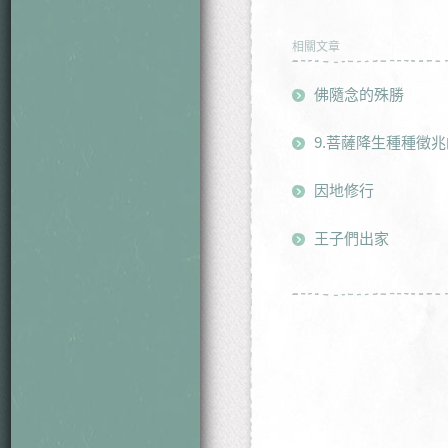
相關文章
佛隨念的殊勝
9.菩薩降生種種徵
因地修行
王子們出家