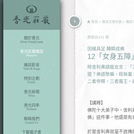
rch
首頁
雜誌文章列表
雜誌
節錄自
141
期
關於香光
About XiangGuang
因緣具足 轉瞬成佛
香光莊嚴雜誌
12「女身五障
Magazine
雜誌影音
時舍利弗語龍女言：「
Video & Songs
提？佛道懸曠，經無量
特別企劃
二者帝釋，三者魔王，
Events
香光新聞
News
【講釋】
香光四季
佛陀十大弟子中，舍利
Products
佛」這件事，他還是有
聯絡我們
Contact Us
於是舍利弗就毫不遮掩
下載電子書