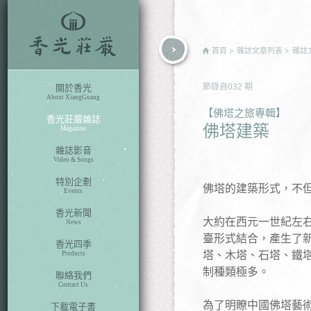
rch
首頁
雜誌文章列表
雜誌
節錄自
032
期
關於香光
About XiangGuang
【佛塔之旅專輯】
香光莊嚴雜誌
佛塔建築
Magazine
雜誌影音
Video & Songs
特別企劃
佛塔的建築形式，不
Events
香光新聞
大約在西元一世紀左
News
臺形式結合，產生了
香光四季
塔、木塔、石塔、鐵塔.
Products
制種類極多。
聯絡我們
Contact Us
為了明瞭中國佛塔藝
下載電子書