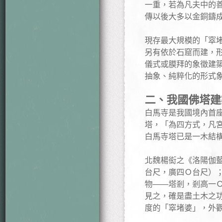
一重，若為凡夫中的
傳以後大多以金銅鑄
現存最大規模的「窣
另有依於石窟而建，
儀式或膜拜的象徵建
抽象、純粹化的形式
二、我國佛塔建
白馬寺是我國境內首
塔，「為四方式，凡
白馬寺塔已是一木結
北魏楊衒之《洛陽伽
台尺，廣四Ｏ台尺）
物
—
—
塔剎，剎高一
見之，確是盡土木之
度的「窣堵婆」，外