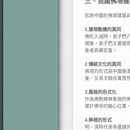
三、我國佛塔建
若將中國的佛塔建築
1.建塔動機的異同
佛陀入滅時，弟子們
國後，弟子們主要是
後者高廣宏富。
2.傳統文化的異同
佛塔的形式與中國秦
後，又漸次融合寓意
3.風格的形式化
作為佛教精神象徵的
建於佛寺的軸心位置
4.移植的形式
明、清時代漸多邀請