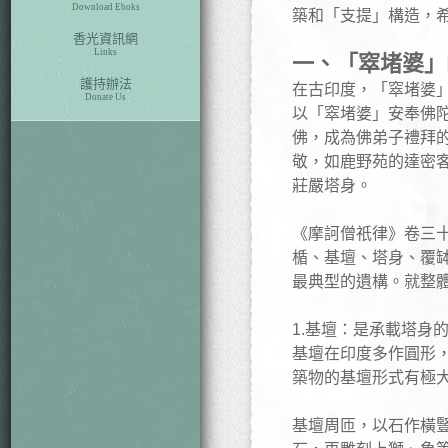
Download Eboks
築和「支提」構造，
香光資訊網
Links
一、「窣堵婆」
護持辦法
在古印度，「窣堵婆」
Donate Us
以「窣堵婆」安奉佛
佛，成為佛弟子禮拜
敬，如鹿野苑的達密客
莊嚴塔身。
《摩訶僧祇律》卷三
楯、基壇、塔身、覆
最典型的遺構。就整
1.基壇：是承載塔身
基壇在印度多作圓形
築物的基壇形式有極
基壇周匝，以石作橫