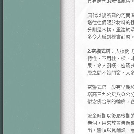
具有唐代的宏偉風格
唐代以後所建的河南
塔往往侷限於材料的
分則是木構，重建於
多令人感到樸實莊嚴
2.密檐式塔
：與樓閣
特性，不用柱、樑、
果，令人讚嘆。密簷
層之間不設門窗，大
密簷式塔一般有早期
塔高三九公尺八Ｏ公
似念佛合掌的輪廓，
遼金時期以後屬後期
卷洞，用來放置佛像
出，簷頂以瓦鋪設，簷