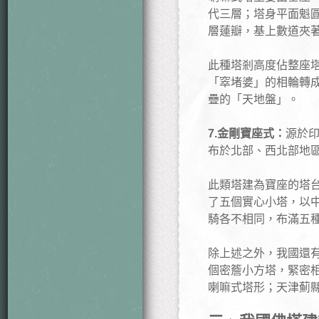
代三層；塔身平面魁
層蓮瓣，基上數道夾
此種塔剎高度佔整座
「窣堵婆」的相輪轉
疊的「天地盤」。
7.金剛寶座式：
源於
布於北部、西北部地
此類塔建為寶座的塔
了五個實心小塔，以
騎各不相同，布滿五
除上述之外，我國還
個密簷小方塔，緊密
喇嘛式塔形；天津薊