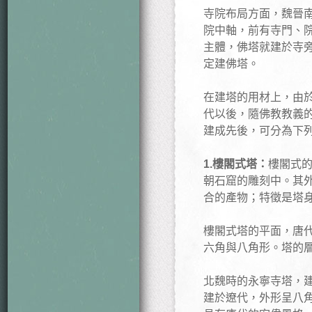
寺院布局方面，魏晉
院中軸，前有寺門、
主體，佛塔就建於寺
定建佛塔。
在建塔的用材上，由
代以後，隨佛教教義
建成先後，可分為下
1.樓閣式塔：
樓閣式
朝石窟的雕刻中。其
合的產物；特徵是塔
樓閣式塔的平面，唐
六角與八角形。塔的
北魏時的永寧寺塔，
建於遼代，外形呈八