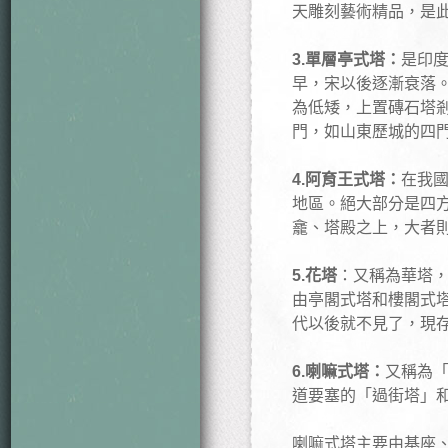
天雕刻藝術精品，是
3.單層亭式塔：
是印
早，宋以後逐漸衰落
為低矮，上置磚石塔
門，如山東歷城的四
4.阿育王式塔：
在我
地區。絕大部分是四
龕、塔殿之上，大者
5.花塔
：又稱為華塔
由亭閣式塔和樓閣式
代以後就不見了，現
6.喇嘛式塔：
又稱為
道要塞的「過街塔」
喇嘛式塔主要由基座