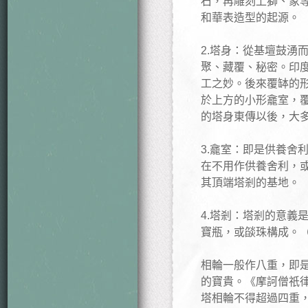
石，再雕刻上獅、象
和華表造型的起源。
2.塔身：從基壇鼓湧
聚、藏覆、秘密。印
工之妙。後來覆缽的
於上方的小形龕室，
的塔身東傳以後，大
3.龕室：即是供養舍
在不用作供養舍利，
其頂端塔剎的基地。
4.塔剎：塔剎的意義
寶瓶，或燄珠構成。
相輪一般作八重，即
的寶貴。《摩訶僧祇
塔相輪不得超過四重