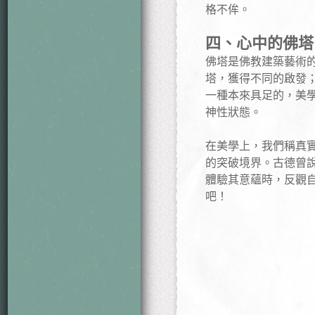
格不侔。
四、心中的佛塔
佛塔是佛教建築藝術
塔，獲得不同的啟發
一種本來具足的，美
神性狀態。
在美學上，我們稱真
的突破境界。古德曾
體驗其意蘊時，反觀
吧！