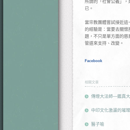
所謂的「社會公義」，
已。
當宗教團體嘗試接近這
的經驗是：當要去關懷
題，不只是單方面的慈
管道來支持、改變。
Facebook
相關文章
傳燈大法師—鑑真
中印文化激盪的璀
醫子喻