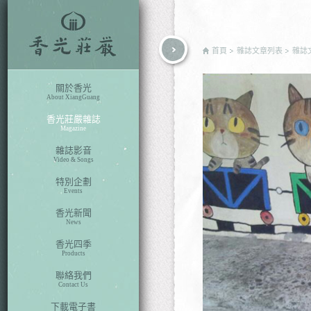
rch
首頁
雜誌文章列表
雜誌
關於香光
About XiangGuang
香光莊嚴雜誌
Magazine
雜誌影音
Video & Songs
特別企劃
Events
香光新聞
News
香光四季
Products
聯絡我們
Contact Us
下載電子書