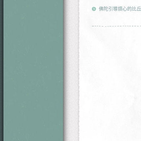
佛陀引導煩心的比