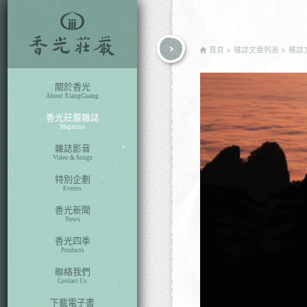
rch
首頁
雜誌文章列表
雜誌
關於香光
About XiangGuang
香光莊嚴雜誌
Magazine
雜誌影音
Video & Songs
特別企劃
Events
香光新聞
News
香光四季
Products
聯絡我們
Contact Us
下載電子書