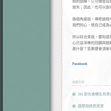
照的訓練。它可開發自
迷失；因此，也可以說
換個角度說，禪修過程
我們的心，使自己成為
所以綜合來說，要知道
心日益淨樂的回饋與鼓
是什麼？答案便會清晰
Facebook
相關文章
26) 那先會轉生到
達摩祖師西來意