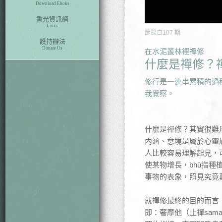
Download Eboks
香光資訊網
Links
節錄自
107
期
護持辦法
Donate Us
在水泥叢林裡禪修
什麼是禪修？
修行是一連串累積的過
我覺察。
什麼是禪修？其實很難
內涵、意境是屬於心靈
人比較容易理解起見，可先
使某物增長，bhū指
事物的表象，照見究竟
就禪修最終的目的而言
即：奢摩他（止禪samat