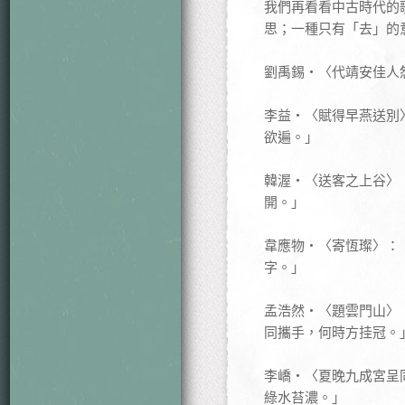
我們再看看中古時代的
思；一種只有「去」的
劉禹錫‧〈代靖安佳人
李益‧〈賦得早燕送別
欲遍。」
韓渥‧〈送客之上谷〉
開。」
韋應物‧〈寄恆璨〉：
字。」
孟浩然‧〈題雲門山〉
同攜手，何時方挂冠。
李嶠‧〈夏晚九成宮呈
綠水苔濃。」