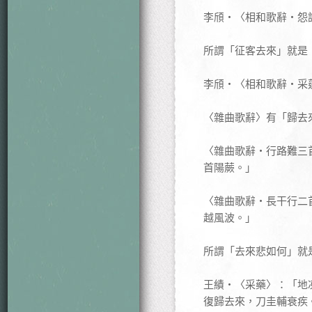
李頎‧〈相和歌辭‧怨
所謂「征客去來」就是
李頎‧〈相和歌辭‧采
〈雜曲歌辭〉有「歸去
〈雜曲歌辭‧行路難三
首陽蕨。」
〈雜曲歌辭‧長干行二
越風波。」
所謂「去來悲如何」就
王績‧〈采藥〉：「地
復歸去來，刀圭輔衰疾