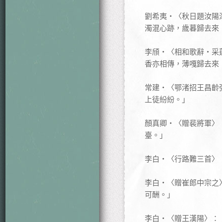
劉希夷‧〈秋日題汝陽
濁混心跡，歲暮歸去來
李頎‧〈相和歌辭‧采
香亦相傳，薄嘎歸去來
常建‧〈鄂渚招王昌齡
上徒紛紛。」
顏真卿‧〈贈裴將軍〉
臺。」
李白‧〈行路難三首〉
李白‧〈贈崔郎中宗之
可酬。」
李白‧〈贈王漢陽〉：