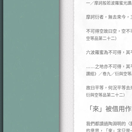
一／摩訶般若波羅蜜光讚
摩訶衍者，無去來今，
不可得空故曰空，空不
空等品第二十二）
六波羅蜜為不可得，其
……之地亦不可得，其
讚經》／卷九／衍與空等
故曰平等，何況平等去
衍與空等品第二十二）
「來」被借用作
我們都讀過陶淵明的〈
的意思，「來」字只是