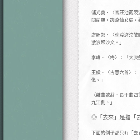
儲光義‧〈官莊池觀競
間綺羅，踟躕仙女處，
盧照鄰‧〈晚渡滹沱敬
激浪聚沙文。」
李嶠‧〈梅〉：「大庾
王績‧〈古意六首〉：
傷。」
〈雜曲歌辭‧長干曲四
九江側。」
◎「去來」是指「
下面的例子都只有「去