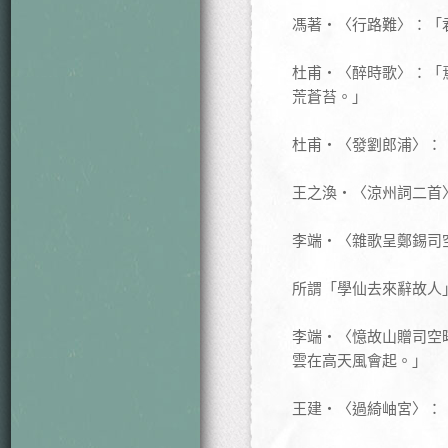
馮著‧〈行路難〉：「
杜甫‧〈醉時歌〉：「
荒蒼苔。」
杜甫‧〈發劉郎浦〉：
王之渙‧〈涼州詞二首
李端‧〈雜歌呈鄭錫司
所謂「學仙去來辭故人
李端‧〈憶故山贈司空
雲在高天風會起。」
王建‧〈過綺岫宮〉：