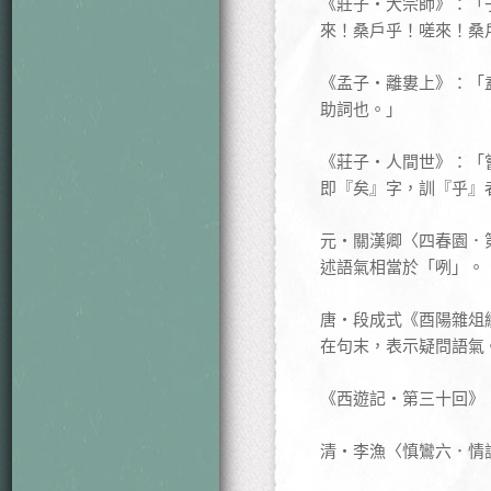
《莊子‧大宗師》：「
來！桑戶乎！嗟來！桑
《孟子‧離婁上》：「
助詞也。」
《莊子‧人間世》：「
即『矣』字，訓『乎』
元‧關漢卿〈四春園．
述語氣相當於「咧」。
唐‧段成式《酉陽雜俎
在句末，表示疑問語氣
《西遊記‧第三十回》
清‧李漁〈慎鸞六．情