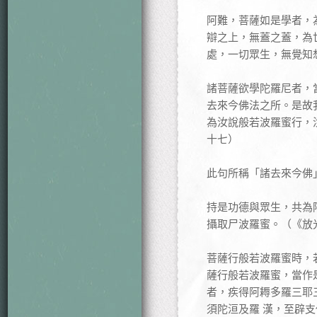
阿難，菩薩如是學者，
辯之上，無蓋之蓋，為
處，一切眾生，無覺知
諸菩薩欲學陀羅尼者，
去來今佛法之所。是故
為汝說般若波羅蜜行，
十七）
此句所稱「諸去來今佛
持是功德與眾生，共為
攝取尸波羅蜜。（《放
菩薩行般若波羅蜜時，
薩行般若波羅蜜，當作
者，疾得阿耨多羅三耶
須陀洹及羅 漢，至辟