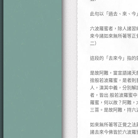
此句以「過去、來、今
六波羅蜜者，除人諸習
來今諸如來無所著等正
二）
這段的「去來今」指的
是故阿難，當宣語諸天
捨般若波羅蜜，是者則
人，演其中義，分別解
者，皆出 般若波羅蜜
羅蜜，何以故？阿難，
三菩。是故阿難，持六
如來無所著等正覺之法
諸去來今佛皆於六波羅