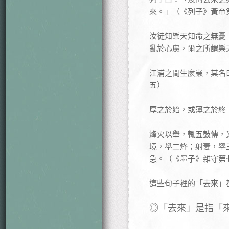
來。」（《列子》黃帝
汝徒知樂天知命之無憂
亂於心慮，爾之所謂樂
江浦之間生麼蟲，其名
五）
厚之於始，或薄之於終
烽火以舉，輒五鼓傳，
境，舉二烽；射妻，舉
急。（《墨子》雜守第
這些句子裡的「去來」
◎「去來」是指「