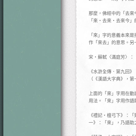
那麼，佛經中的「去來
「來‧去來‧去來今」
「來」字的意義本來是
作「來去」的意思。另
宋‧蘇軾〈滿庭芳〉：
《水滸全傳．第九回》
（《漢語大字典》，第
上面的「來」字用在動
用法。「來」字用作語
《禮記‧檀弓下》：「
一》：「來」，乃語助