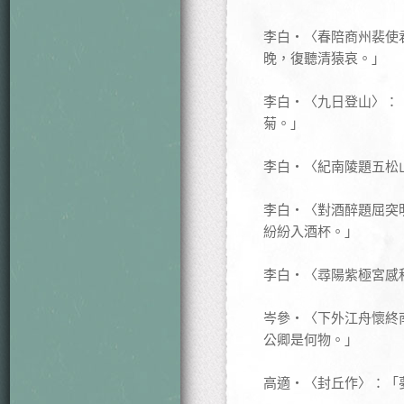
李白‧〈春陪商州裴使
晚，復聽清猿哀。」
李白‧〈九日登山〉：
菊。」
李白‧〈紀南陵題五松
李白‧〈對酒醉題屈突
紛紛入酒杯。」
李白‧〈尋陽紫極宮感
岑參‧〈下外江舟懷終
公卿是何物。」
高適‧〈封丘作〉：「