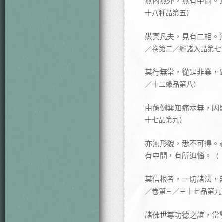
無內無外，無有中間。
十八種品第五）
愚冥凡夫，見有二相。
／卷第二／經諸入品第七
其行無常，從是非業，
／十二緣品第八）
由顛倒興知痛本無，因
十七品第九）
亦無形貌，悉不可得。
有中間，有所迫惱。
（
其信根者，一切諸法，
／卷第三／三十七品第九
諸佛世尊功德之誼，當