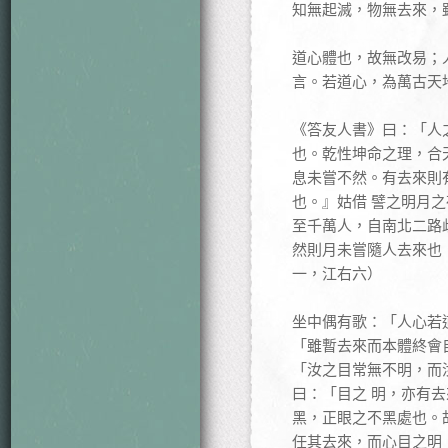
知無起滅，物無去來，雖
道心體也，故無改易；
言。若道心，為萬古天
《答友人書》曰：「人
也。乾性坤命之理，合
息未嘗不然。有去來則
也。』姑借 譬之明月
至千萬人，自南北二路
然則月未嘗隨人去來也
一，江右六）
坐中偶有歌：「人心若
「雖暫去來而本體終會
「汝之目常無不明，而
曰：「目之 明，亦有
黑，正眼之不黑處也。
任其去來，而心目之明，