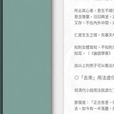
所云其心者，意生不順
意念聲塵，汩汩興波，
又存，不在內外中間，
仁是生生之理，充塞天
知則全體皆知，不知則
知耳。（《論語學案》
由以上的例子可以看出
◎「去來」用法虛
但清代小說用法就虛化
那僧道：「正合吾意。
去。如今有一半落塵，