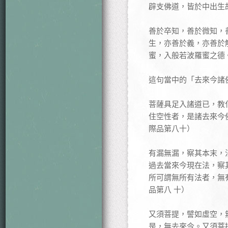
辟支佛道，皆於中出生
善於卒知，善於微知，
生，亦善於義，亦善於
蜜，入般若波羅蜜之德
這句當中的「去來今諸
菩薩具足入諸道已，教
住空性者，是諸去來今
際品第八十）
有漏無漏，察其本末，
過去當來今現在法，察
所可謂無所有法者，無
品第八 十）
又須菩提，譬如虛空，
是，無去來今。又須菩