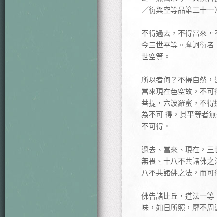
／衍與空等品第二十一
不得過去，不得當來，
今三世平等。摩訶衍者
世空等。
所以者何？不得自然，
當來現在色空故，不可
菩提，六波羅蜜，不得
為不可 得，其平等者
不可得。
過去、當來、現在，三
無畏、十八不共諸佛之
八不共諸佛之法，而可
佛告諸比丘，道法一等
味，如日所照，靡不周