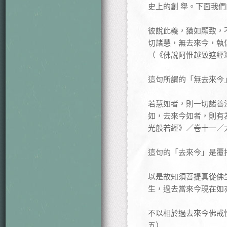
史上的創 舉。下面我
彼說此義，猶如顯致，
切諸慧，無去來今，執
（《佛說阿惟越致遮經
這句所謂的「無去來今
若慧如者，則一切諸善
如，去來今如者，則有
光般若經》／卷十一／
這句的「去來今」是覆
以是故知須菩提真從佛
生，過去當來今現在如
不以相於過去來今佛戒
五）