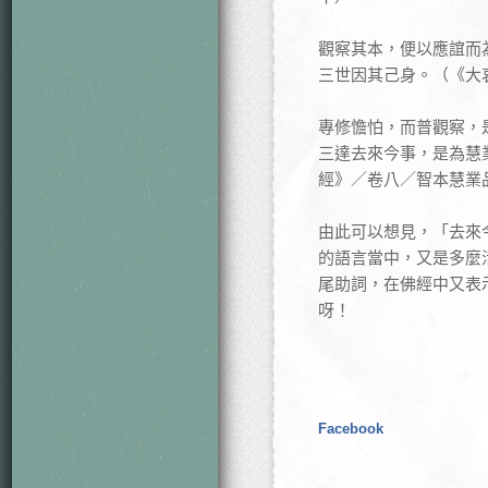
觀察其本，便以應誼而
三世因其己身。（《大
專修憺怕，而普觀察，
三達去來今事，是為慧
經》／卷八／智本慧業
由此可以想見，「去來
的語言當中，又是多麼
尾助詞，在佛經中又表
呀！
Facebook