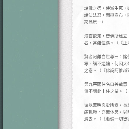
諸佛之德，使滅生死，
諸法法忍，開道宣布，
來品第一）
溥首欲知，皆佛所建立
者，甚難值遇。（《正
賢者阿難白世尊曰：諸
等，講不退輪，何因大
之卷。（《佛說阿惟越
第九菩薩住名曰善哉意
無不講此十住之業。（
彼以無明恩愛所受，長
痛輒轉，亦無休息，以
滅去。（《漸備一切智