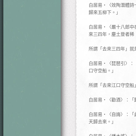
白居易‧〈效陶潛體詩
歸來五柳下。」
白居易‧〈嚴十八郎中
來三四年，塵土登者稀
所謂「去來三四年」就
白居易‧〈琵琶引〉：
口守空船。」
所謂「去來江口守空船
白居易‧〈勸酒〉：「
白居易‧〈自誨〉：「
天歸去來。」