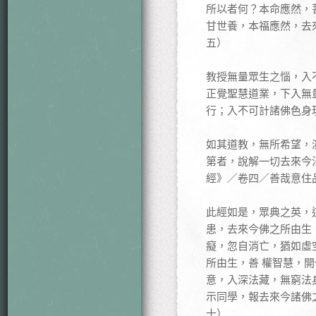
所以者何？本命應然，
甘世養，本福應然，去
五）
教授無量眾生之惱，入
正覺聖慧道業，下入無
行；入不可計諸佛色身
如其道教，無所希望，
第者，說解一切去來今
經》／卷四／善哉意住
此經如是，眾典之英，
患，去來今佛之所由生
癡，忽自消亡，猶如虛
所由生，善 權智慧，
意，入深法藏，無窮法
示同學，報去來今諸佛
十）