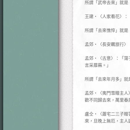
所謂「武帝去來」就是
王建‧〈人家看花〉：
所謂「去來憔悴」就是
孟郊‧〈長安羈旅行〉
孟郊‧〈古意〉：「蕩
言采蘼蕪。」
所謂「去來年月多」就
孟郊‧〈夷門雪贈主人
歡不同歸去來，萬里春
盧仝‧〈蕭宅二三子贈
來，旦晚上無厄，主人