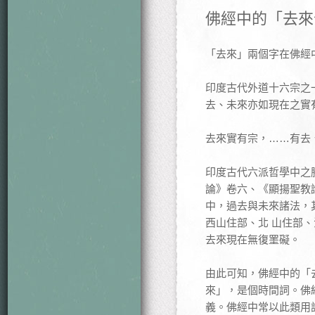
佛經中的「去來
「去來」兩個字在佛經
印度古代外道十六宗之
去、未來亦如現在之實
去來實有宗，……有去
印度古代六派哲學中之
論》卷六、《顯揚聖教
中，過去與未來諸法，
西山住部、北 山住部
去來現在無復罣礙。
由此可知，佛經中的「
來」，是個時間詞。佛
義。佛經中常以此類用