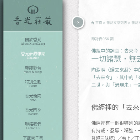
rch
首頁
雜誌文章列表
雜誌
節錄自
056
期
關於香光
About XiangGuang
佛經中的詞彙：去來今
香光莊嚴雜誌
一切諸慧，無
Magazine
雜誌影音
陶淵明〈歸去來辭〉中
Video & Songs
「去來今」，其中的「
特別企劃
三世，與「過現未」一
Events
香光新聞
News
佛經裡的「去來
香光四季
Products
佛經裡有一個很特別的
聯絡我們
Contact Us
有持戒、忍辱、精進、
下載電子書
普超三昧經》／卷上／正