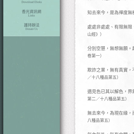
Download Eboks
香光資訊網
知去來今，是為禪度無
Links
護持辦法
處處非處處、有限無限
Donate Us
山經》）
分別空慧，無想無願。
卷第一）
欺詐之業，無有真實，
／十八種品第五）
適見色已其以解色，界
第二／十八種品第五）
無去來今，為現在緣，
八種品第五）