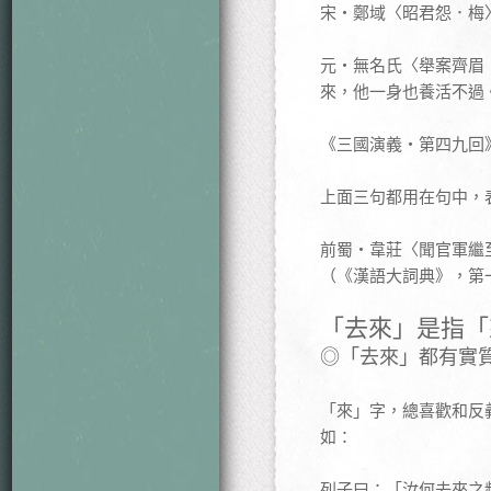
宋‧鄭域〈昭君怨．梅
元‧無名氏〈舉案齊眉
來，他一身也養活不過
《三國演義‧第四九回
上面三句都用在句中，
前蜀‧韋莊〈聞官軍繼
（《漢語大詞典》，第
「去來」是指「
◎「去來」都有實
「來」字，總喜歡和反
如：
列子曰：「汝何去來之