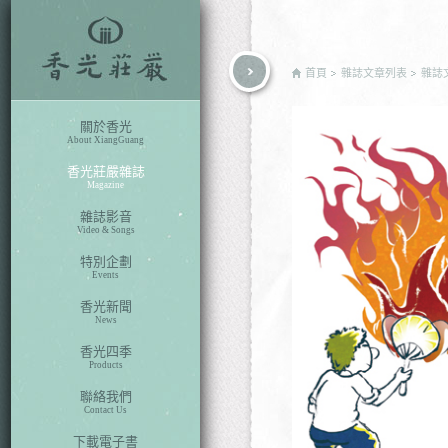
rch
首頁
雜誌文章列表
雜誌
關於香光
About XiangGuang
香光莊嚴雜誌
Magazine
雜誌影音
Video & Songs
特別企劃
Events
香光新聞
News
香光四季
Products
聯絡我們
Contact Us
下載電子書