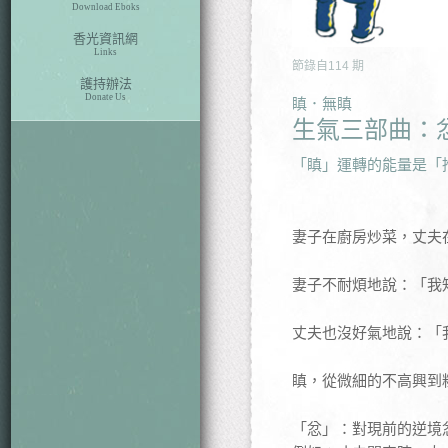
Download Eboks
香光資訊網
Links
節錄自
114
期
護持辦法
Donate Us
瞋．無瞋
生氣三部曲：
「瞋」運轉的能量是「推
妻子在廚房炒菜，丈夫
妻子不耐煩地說：「我
丈夫也沒好氣地說：「
瞋，從微細的不高興到
「忿」：對現前的逆境