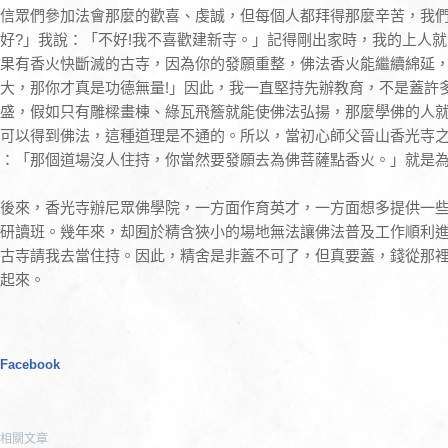
信眾們參加法會那麼的歡喜、虔誠，但每個人都拜得那麼辛苦，我
好?」我說：「不好!我不喜歡建新寺。」記得剛出家時，我的上人
果有香火快斷滅的古寺，因為你的發願重整，佛法香火能繼續綿延
大，那你才真是功德無量!」因此，我一直堅持先辦教育，不是蓋許
盛，假如只有雕樑畫棟、綠瓦飛簷就能使佛法弘揚，那麼學佛的人
可以得到佛法，這種道理是不通的。所以，當初心師父晉山香光寺
：「那個道場沒人住持，你當然要發願去為佛菩薩點香火。」就是
後來，香光寺辦尼眾佛學院，一方面作育英才，一方面想多提供一
研讀班。幾年來，却囿於精含狹小的場地無法讓佛法普及工作順利
古寺請我去當住持。因此，精舍是非蓋不可了，但真要蓋，錢從那裡
起來。
Facebook
相關文章