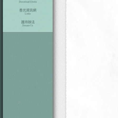
Download Eboks
香光資訊網
Links
護持辦法
Donate Us
本期目次