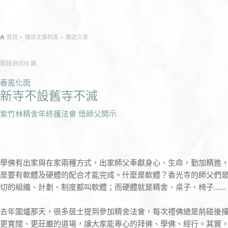
首頁
雜誌文章列表
雜誌文章
節錄自
009
期
春風化雨
新寺不設舊寺不滅
紫竹林精舍年終護法會 悟師父開示
學佛有出家與在家兩種方式，出家師父奉獻身心、生命，勤加精進
是要有軟體及硬體的配合才能完成。什麼是軟體？香光寺的師父們
切的組織、計劃、制度都叫軟體；而硬體就是精舍、桌子、椅子......
去年圍爐那天，很多居士提到參加精舍法會，每次禮佛總是前碰後
更寛闊、更莊嚴的道場，讓大家能專心的拜佛、學佛、經行。其實