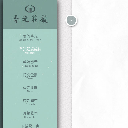
fb
search
關於香光
About XiangGuang
香光莊嚴雜誌
Magazine
雜誌影音
Video & Songs
特別企劃
Events
香光新聞
News
香光四季
Products
聯絡我們
Contact Us
下載電子書