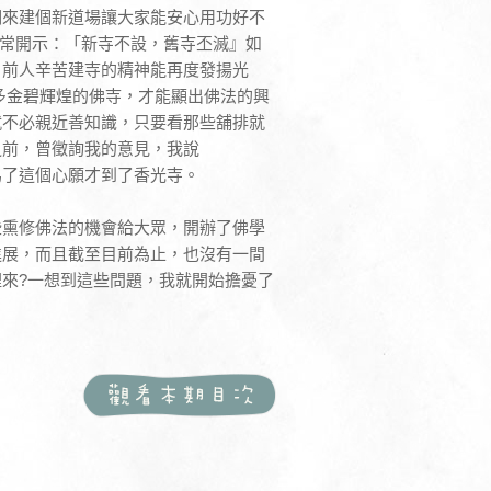
們來建個新道場讓大家能安心用功好不
就常開示：「新寺不設，舊寺丕滅』如
，前人辛苦建寺的精神能再度發揚光
多金碧輝煌的佛寺，才能顯出佛法的興
就不必親近善知識，只要看那些舖排就
之前，曾徵詢我的意見，我說
為了這個心願才到了香光寺。
些熏修佛法的機會給大眾，開辦了佛學
進展，而且截至目前為止，也沒有一間
來?一想到這些問題，我就開始擔憂了