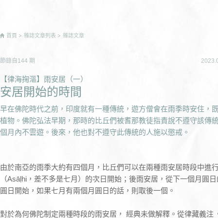
首頁
雜誌文章列表
雜誌文章
節錄自
144
期
2023.
【律海掬漚】雨安居（一）
安居開始的時間
早在佛陀時代之前，印度就有一種傳統，遊方僧會在雨季時安住，
植物。佛陀弘法早期，那時的比丘們被耆那教徒指責說不遵守該傳
個月內不雲遊。後來，他也對不遵守此傳統的人施以懲戒。
由於南亞的雨季大約有四個月，比丘們可以在兩種雨安居時段中進
（Asāḷhi，差不多是七月）的次日開始；後雨安居，從下一個月圓
圓日開始，如果七月有兩個月圓日的話，則取後一個。
對於為何佛陀制定兩種時段的雨安居， 經典未做解釋。從律藏義注