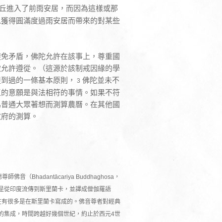
丘進入了前雨安居，而因為這樣或那
以獲得圓滿度過雨安居而帶來的對某些
避免矛盾，佛陀允許在該事上，尊重國
被允許遵從。（這源於該制戒因緣的學
提到過的一條基本原則，
佛陀並未不
3
王的意願是與法相符的事情。如果不符
為普通大眾著想而測算農曆。在其他國
政府的測算。
（Bhadantācariya Buddhaghosa，
是從印度流傳到斯里蘭卡，並譯成僧伽羅語
義注有很多是在斯里蘭卡寫成的。佛音尊者對經典
的集成，時間跨越好幾個世紀，約止於西元4世