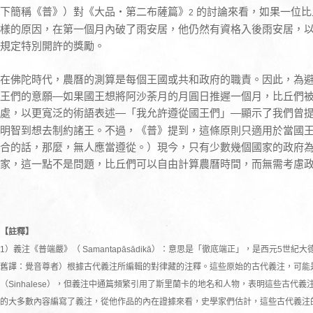
下簡稱《普》）對《大品・第二布薩篇》
的討論來看，如果一位比
2
樣的原因，在第一個月內破了雨安居，他仍然有資格入後雨安居，
規定特別開許的獎勵。
在佛陀時代，農曆的測算是每個王國或共和政府的職責。因此，為
王們的意願—如果國王想將阿沙荼月的月圓日推遲一個月，比丘們
處，以更寬泛的術語表述—「我允許遵從國王們」—顯示了我們曾
明智到想去制約諸王。不過，《普》提到，這條原則只適用於當國
合的話，那麼，無人應當遵從。）現今，只有少數幾個國家的政府
家，這一點不是問題，比丘們可以自由計算農曆時間，而無需考慮
【註釋】
1）義注《普端嚴》（ Samantapāsādikā）：意思是「徹底端正」，是西元5世紀大德尊師佛音
舊譯：覺音尊者）根據古代義注所編輯的對律藏的注釋。這些原始的古代義注，可能
（Sinhalese），但義注中通篇頻繁引用了斯里蘭卡的地名和人物，表明這些古代
的大多數內容編寫了義注，從他作品的內在證據來看，史學家們估計，這些古代義注