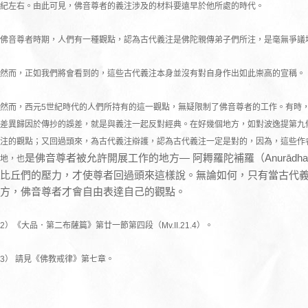
紀左右。由此可見，佛音尊者的義注涉及的材料要遠早於他所處的時代。
佛音尊者時期，人們有一種觀點，認為古代義注是佛陀親傳弟子們所注，是毫無爭議
然而，正如我們將會看到的，這些古代義注本身並沒有對自身作出如此崇高的宣稱。
然而，西元5世紀時代的人們所持有的這一觀點，無疑限制了佛音尊者的工作。有時
差異歸因於傳抄的誤差，就是與義注一起反對經典。在好幾個地方，如對波逸提第九
注的觀點；又回過頭來，為古代義注辯護，認為古代義注一定是對的，因為，這些作
是佛音尊者被允許開展工作的地方— 阿耨羅陀補羅（Anurādhapu
地，也
比丘們的壓力，才使尊者回過頭來這樣說。無論如何，只有當古代
方，佛音尊者才會自由表達自己的觀點。
2）《大品．第二布薩篇》第廿一節第四段（Mv.II.21.4）。
3） 請見《佛教戒律》第七章。