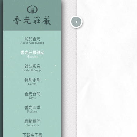
fb
search
關於香光
About XiangGuang
香光莊嚴雜誌
Magazine
雜誌影音
Video & Songs
特別企劃
Events
香光新聞
News
香光四季
Products
聯絡我們
Contact Us
下載電子書