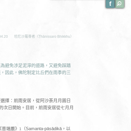
04.20
坦尼沙羅尊者（Ṭhānissaro Bhikkhu）
既為避免涉足泥濘的道路，又避免踩踏
統，因此，佛陀制定比丘們在雨季的三
行選擇：前雨安居，從阿沙荼月月圓日
日的次日開始。目前，前雨安居從七月月
《普端嚴》
（Samanta-pāsādikā，以
1