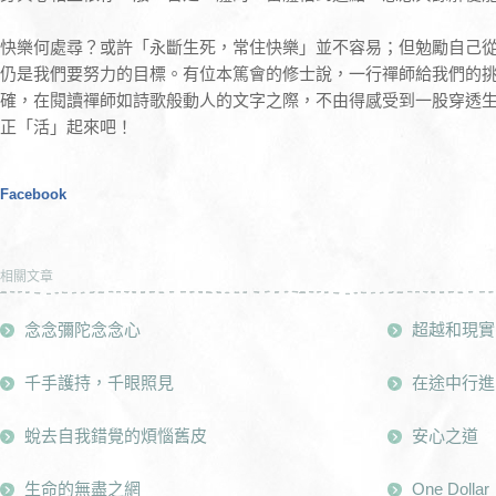
快樂何處尋？或許「永斷生死，常住快樂」並不容易；但勉勵自己
仍是我們要努力的目標。有位本篤會的修士說，一行禪師給我們的
確，在閱讀禪師如詩歌般動人的文字之際，不由得感受到一股穿透
正「活」起來吧！
Facebook
相關文章
念念彌陀念念心
超越和現實
千手護持，千眼照見
在途中行進
蛻去自我錯覺的煩惱舊皮
安心之道
生命的無盡之網
One Dollar