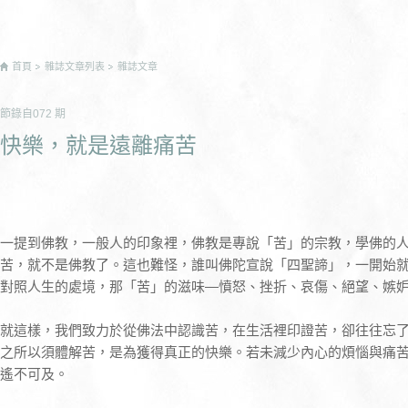
首頁
雜誌文章列表
雜誌文章
節錄自
072
期
快樂，就是遠離痛苦
一提到佛教，一般人的印象裡，佛教是專說「苦」的宗教，學佛的
苦，就不是佛教了。這也難怪，誰叫佛陀宣說「四聖諦」，一開始
對照人生的處境，那「苦」的滋味—憤怒、挫折、哀傷、絕望、嫉
就這樣，我們致力於從佛法中認識苦，在生活裡印證苦，卻往往忘
之所以須體解苦，是為獲得真正的快樂。若未減少內心的煩惱與痛
遙不可及。