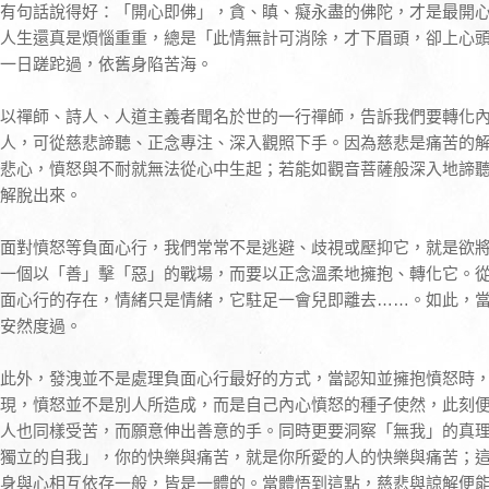
有句話說得好：「開心即佛」，貪、瞋、癡永盡的佛陀，才是最開
人生還真是煩惱重重，總是「此情無計可消除，才下眉頭，卻上心
一日蹉跎過，依舊身陷苦海。
以禪師、詩人、人道主義者聞名於世的一行禪師，告訴我們要轉化
人，可從慈悲諦聽、正念專注、深入觀照下手。因為慈悲是痛苦的
悲心，憤怒與不耐就無法從心中生起；若能如觀音菩薩般深入地諦
解脫出來。
面對憤怒等負面心行，我們常常不是逃避、歧視或壓抑它，就是欲
一個以「善」擊「惡」的戰場，而要以正念溫柔地擁抱、轉化它。
面心行的存在，情緒只是情緒，它駐足一會兒即離去……。如此，
安然度過。
此外，發洩並不是處理負面心行最好的方式，當認知並擁抱憤怒時
現，憤怒並不是別人所造成，而是自己內心憤怒的種子使然，此刻
人也同樣受苦，而願意伸出善意的手。同時更要洞察「無我」的真
獨立的自我」，你的快樂與痛苦，就是你所愛的人的快樂與痛苦；
身與心相互依存一般，皆是一體的。當體悟到這點，慈悲與諒解便