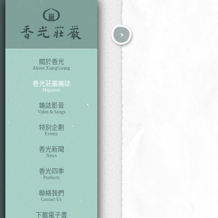
fb
search
關於香光
About XiangGuang
香光莊嚴雜誌
Magazine
雜誌影音
Video & Songs
特別企劃
Events
香光新聞
News
香光四季
Products
聯絡我們
Contact Us
下載電子書