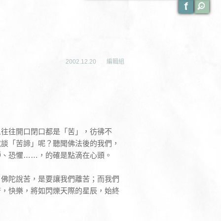
2002.12.20
編輯組
人往往開口閉口都是「苦」，彷彿不
就談「苦諦」呢？聽聞佛法後的我們，
妒、恐懼……，的確是點滴在心頭。
了佛陀說苦，是要讓我們離苦；而我們
苦，快樂，將如閃爍天際的星辰，始終