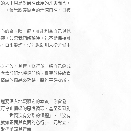
心的人！只是對尚在此岸的凡夫而言，
頭」，儘管欣羨彼岸的清涼自在，日復
內心的貪、瞋、癡，並能利益自己與他
解藥，如果我們傾聽時，能不斷保持慈
聽，口出愛語，就能幫助別人從苦惱中
將之打敗，其實，修行並非將自己變成
從念念分明地呼吸開始，覺察並接納負
當情緒的風暴來臨時，將能平靜穿越，
，還要深入地觀照它的本質，你會發
便可停止憤怒的惡性循環，甚至看到別
理，「世間沒有分離的個體」、「沒有
這就如正面與負面的心行非二元對立，
能取代懲罰與責備。