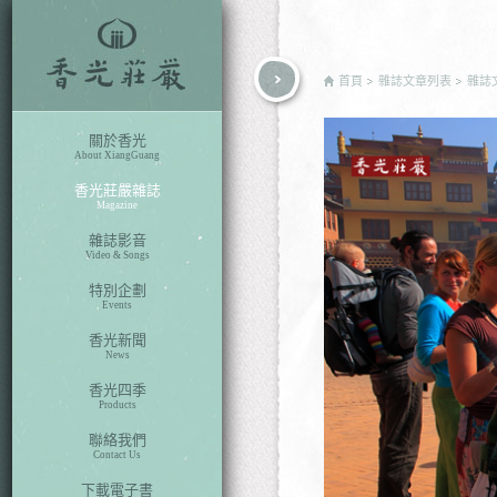
rch
首頁
雜誌文章列表
雜誌
關於香光
About XiangGuang
香光莊嚴雜誌
Magazine
雜誌影音
Video & Songs
特別企劃
Events
香光新聞
News
香光四季
Products
聯絡我們
Contact Us
下載電子書