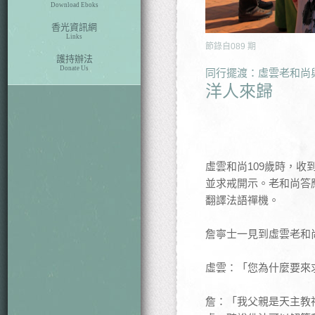
Download Eboks
香光資訊網
Links
節錄自
089
期
護持辦法
Donate Us
同行擺渡：虛雲老和尚
洋人來歸
虛雲和尚109歲時，
並求戒開示。老和尚答
翻譯法語禪機。
詹寧士一見到虛雲老和
虛雲：「您為什麼要來
詹：「我父親是天主教