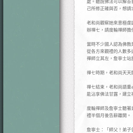
處。聽說佛法可以解答
己所修正確與否，想請
老和尚觀察她來意極虔
辦禪七，請度輪禪師擔
當時不少國人認為佛教
從各方來觀禮的人數多
禪師立其左，詹寧士站
禪七時期，老和尚天天
禪七結束，老和尚語重
能沾享佛法甘露，建立
度輪禪師及詹寧士聽著
禮半個月後告辭離開。
詹寧士：「師父！弟子