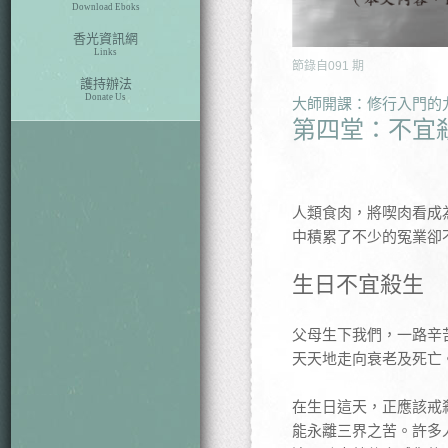
Download Eboks
香光資訊網
Links
節錄自
091
期
護持辦法
Donate Us
大師開課：修行入門的
第四堂：不宜
人類食肉，將喫肉看成
中積累了不少的冤業卻
生日不宜殺生
父母生下我們，一路辛
天天地走向衰老及死亡
在生日這天，正應該戒
能永離三界之苦。許多