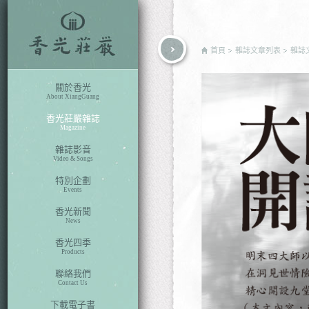
rch
首頁
雜誌文章列表
雜誌
關於香光
About XiangGuang
香光莊嚴雜誌
Magazine
雜誌影音
Video & Songs
特別企劃
Events
香光新聞
News
香光四季
Products
聯絡我們
Contact Us
下載電子書