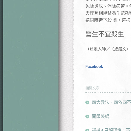
免除災厄、消除病苦。
天理互相違背嗎？能夠
還同時造下殺 業。這
營生不宜殺生
（蓮池大師／〈戒殺文〉
Facebook
相關文章
四大教法．四依四
聞飯鼓鳴
禪機8 只解塑性，