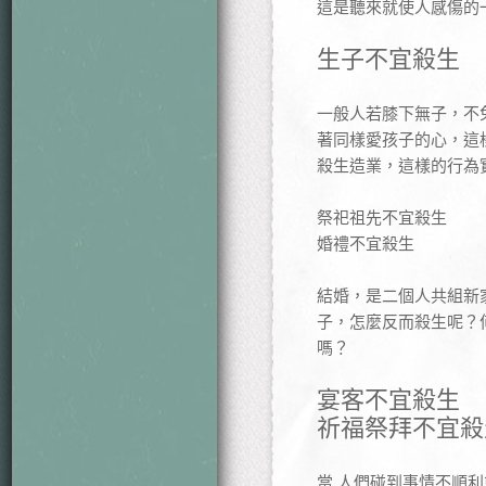
這是聽來就使人感傷的
生子不宜殺生
一般人若膝下無子，不
著同樣愛孩子的心，這
殺生造業，這樣的行為
祭祀祖先不宜殺生
婚禮不宜殺生
結婚，是二個人共組新
子，怎麼反而殺生呢？
嗎？
宴客不宜殺生
祈福祭拜不宜殺
當 人們碰到事情不順