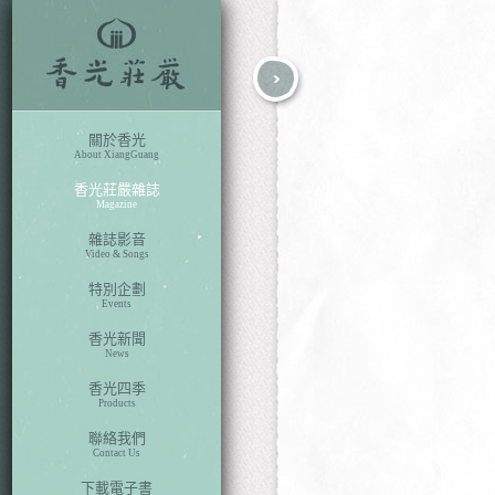
fb
search
關於香光
About XiangGuang
香光莊嚴雜誌
Magazine
雜誌影音
Video & Songs
特別企劃
Events
香光新聞
News
香光四季
Products
聯絡我們
Contact Us
下載電子書