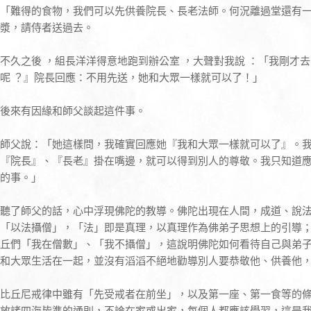
「難得的食物，我們可以先供養院長、長老法師。何況離過堂還有
漿，請侍者送過去。
不久之後 ，組長洋洋得意地跑到辦公室 ，大聲對我說 ：「我剛才
呢 ？』院長回應：不用先送，她和大眾一樣就可以了！」
後來有因緣和師父談起這件事。
師父說：「她這樣問，我確實回應她『我和大眾一樣就可以了』。
『院長』、『長老』掛在嘴邊，就可以得到別人的尊敬。我只知道
的事。」
聽了師父的話，心中浮現佛陀的教導。佛陀出現在人間，成道、說
「以法攝僧」，「法」即是真理，以真理作為佛弟子思想上的引導
丘們「我在僧數」、「我不攝僧」，這說明佛陀如何看待自己與弟
和大眾生活在一起，並沒有滔滔不絕地勸導別人要恭敬他、供養他
比丘尼戒律中雖有「先受戒者在前坐」，以及第一座、第一食等的
放諸四海皆準的通則，不論在家或出家，每個人都應該學習，這是