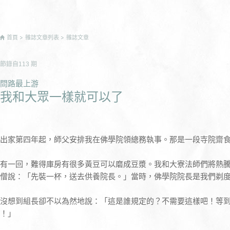
首頁
雜誌文章列表
雜誌文章
節錄自
113
期
問路最上游
我和大眾一樣就可以了
出家第四年起，師父安排我在佛學院領總務執事。那是一段寺院齋
有一回，難得庫房有很多黃豆可以磨成豆漿。我和大寮法師們將熱
僧說：「先裝一杯，送去供養院長。」當時，佛學院院長是我們剃
沒想到組長卻不以為然地說：「這是誰規定的？不需要這樣吧！等
！」