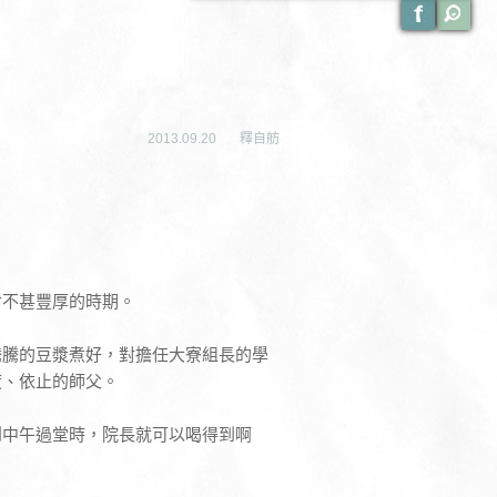
2013.09.20
釋自舫
食不甚豐厚的時期。
騰騰的豆漿煮好，對擔任大寮組長的學
度、依止的師父。
到中午過堂時，院長就可以喝得到啊