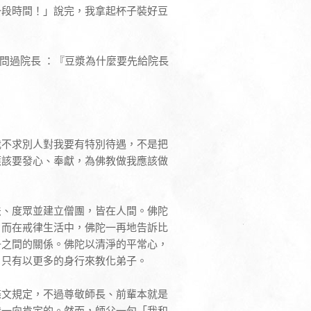
一段時間！」說完，我拿起杯子裝好豆
去問過院長 ：『豆漿為什麼要先給院長
我不求別人對我要有特別待遇，不是把
應該要發心、奉獻，為佛教做我應該做
法、度眾並建立僧團，皆在人間。佛陀
；而在戒律生活中，佛陀一再地告訴比
子之間的關係。佛陀以清淨的平常心，
，只有以更多的身行來教化弟子。
條文規定，不過尊敬師長、前輩本就是
我一向肯定的。然而，師父一句「我和