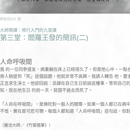
節錄自
091
期
大師開課：修行入門的九堂課
第三堂：閻羅王發的簡訊(二)
人命呼吸間
我 的一位同參道友，病重躺在床上已經很久了，但是他心中，一點
旁人稍提到「死」這個話題，他就非常不高興。我請人轉告 他，要
正念求生淨土。他卻回說：忌諱在自己生日前談這種事，等到自己
知，就在他生日 的前一天，就撐不過去而死了。
「人命在呼吸間」，是佛陀對一般人的開導。如果一個人都已在病
不悟，實在是可悲可憫。每個人都知道「人命呼吸間」這句話，但
（蓮池大師／《竹窗隨筆》）