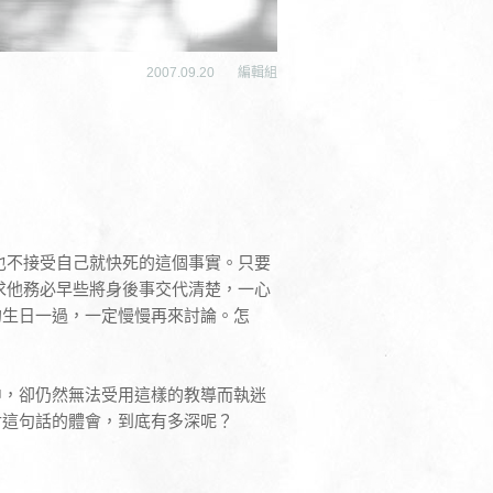
2007.09.20
編輯組
也不接受自己就快死的這個事實。只要
求他務必早些將身後事交代清楚，一心
的生日一過，一定慢慢再來討論。怎
中，卻仍然無法受用這樣的教導而執迷
對這句話的體會，到底有多深呢？