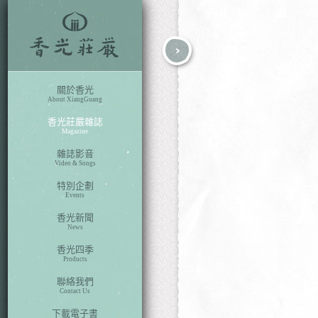
fb
search
關於香光
About XiangGuang
香光莊嚴雜誌
Magazine
雜誌影音
Video & Songs
特別企劃
Events
香光新聞
News
香光四季
Products
聯絡我們
Contact Us
下載電子書