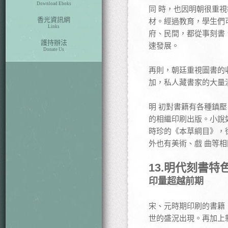
Download Eboks
同 時，也因明朝很重
香光資訊網
材。經過教育，學生們
Links
府、民間，都從事刻書
護持辦法
速發展。
Donate Us
再則，朝廷重視圖書的
加，私人藏書家的大量
明 初對書籍有各種鎮
的相繼印刷出版。小說
時珍的《本草綱目》，
外也有美術、戲 曲等
13.
明代刻書特
印量超越前期
宋、元時期印刷的書籍
世的盛況出現。再加上