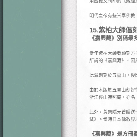
用西藏文刊印的《藏經
明代皇帝有些崇奉佛教
15.
紫柏大師倡
《嘉興藏》別稱最
當年紫柏大師發願刻方
所謂的《嘉興藏》。因
此藏創刻於五臺山，後
由於木版於五臺山刻好
浙江徑山寂照庵，亦名
此外，黃檗隱元曾贈送
藏》。當時日本佛教界
《嘉興藏》是方冊