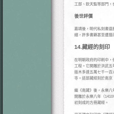
工部、欽天監等部門，
後世評價
嘉靖後，明代私刻書遠
細，許多書籍甚至遭擅
14.
藏經的刻印
在明朝政府的印刷中，
工程。它開雕於洪武五年
版木多達五萬七千一百
寺。這部藏經刻於南京
繼《南藏》後，永樂八
開雕於永樂八年（141
初刻成的方冊藏經。