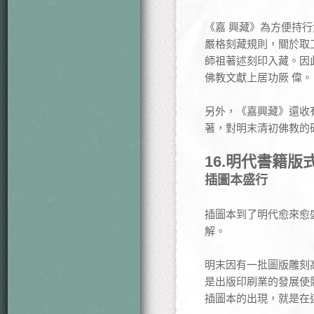
《嘉 興藏》為方便持
嚴格刻藏規則，關於取
師祖著述刻印入藏。因
佛教文獻上居功厥 偉。
另外，《嘉興藏》還收
著，對明末清初佛教的
16.
明代書籍版
插圖本盛行
插圖本到了明代愈來愈
解。
明末因有一批圖版雕刻
是出版印刷業的發展使
插圖本的出現，就是在