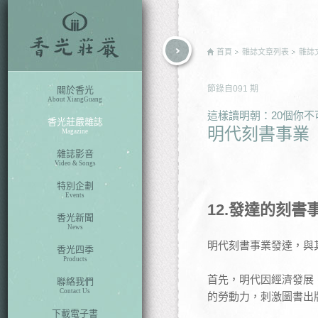
rch
首頁
雜誌文章列表
雜誌
節錄自
091
期
關於香光
About XiangGuang
這樣讀明朝：20個你
香光莊嚴雜誌
明代刻書事業
Magazine
雜誌影音
Video & Songs
特別企劃
Events
12.
發達的刻書
香光新聞
News
明代刻書事業發達，與
香光四季
Products
首先，明代因經濟發展
聯絡我們
Contact Us
的勞動力，刺激圖書出
下載電子書