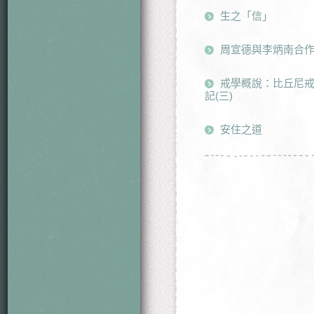
生之「信」
周宣德與李炳南合
戒學概說：比丘尼戒
記(三)
安住之道