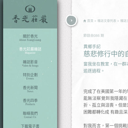
rch
首頁
雜誌文章列表
雜誌
節錄自
086
期
關於香光
About XiangGuang
異鄉手記
香光莊嚴雜誌
慈悲修行中的
Magazine
雜誌影音
當我坐在教室，在一群
Video & Songs
追逐過程。
特別企劃
Events
香光新聞
完成了在美國第一年的
News
能無法察覺到我隱藏在
香光四季
折、孤立與沮喪。但是
Products
困難都轉化成 有趣且
聯絡我們
Contact Us
對我而言，第一個挑戰
下載電子書