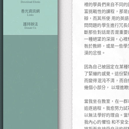
Download Eboks
裡的學員們來自不同的
香光資訊網
富挑戰性的課程，那是
Links
辯，而其所使 用的英
護持辦法
問問題的學生進行冗長
Donate Us
斷那些對話是否是重要
一種絕望的深淵，心裡
咎於教師，或是一些學
漠的忿恨。
因為自己被固定在某種
了緊繃的感覺。這份緊
而變得混沌不清，而自
幾個小部分， 以增進
當我坐在教室，在一群
追逐過程。我愈努力試
以無法學好的理由。當
我內心的懼怕 和不安
排拒而非接受自己的弱