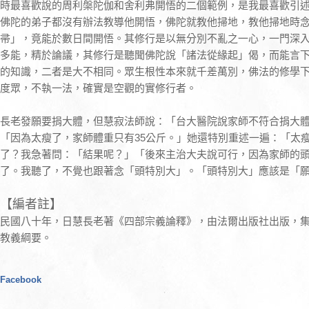
時最喜歡說的周利槃陀伽和舍利弗開悟的二個範例，是我最喜歡引
佛陀的弟子都沒有辦法教導他開悟，佛陀就教他掃地，教他掃地時
帚」，竟能於數日間開悟。其修行是以無分別不亂之一心，一門深
多能，精於論議，其修行是聽聞佛陀說「諸法從緣起」偈，而能言
的知識，二者是大不相同。眾生根性本來就千差萬別，佛法的修學
度眾，不執一法，確實是空觀的實修行者。
長老發願要捐大體，但慧寂法師說：「台大醫院說家師不符合捐大
「因為太瘦了，家師體重只有35公斤。」她還特別重述一遍：「太
了？我急著問：「結果呢？」「後來主治大夫說可行，因為家師的
了。我聽了，不覺也跟著念「頭特別大」。「頭特別大」應該是「
【編者註】
民國八十年，日慧長老著《四部宗義論釋》，由法爾出版社出版，
教義綱要。
Facebook