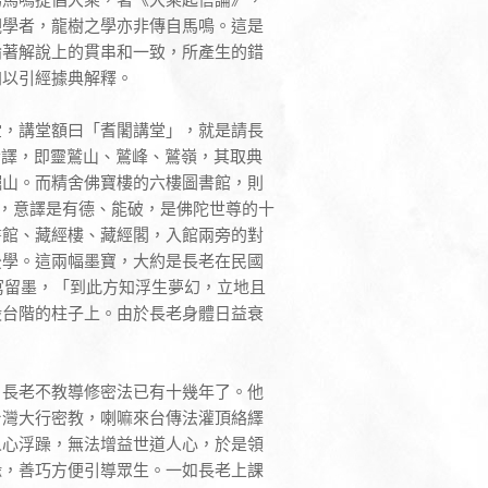
觀學者，龍樹之學亦非傳自馬鳴。這是
論著解說上的貫串和一致，所產生的錯
加以引經據典解釋。
堂，講堂額曰「耆闍講堂」，就是請長
的音譯，即靈鷲山、鷲峰、鷲嶺，其取典
崛山。而精舍佛寶樓的六樓圖書館，則
伽梵，意譯是有德、能破，是佛陀世尊的十
書館、藏經樓、藏經閣，入館兩旁的對
後學。這兩幅墨寶，大約是長老在民國
寫留墨，「到此方知浮生夢幻，立地且
殿台階的柱子上。由於長老身體日益衰
，長老不教導修密法已有十幾年了。他
台灣大行密教，喇嘛來台傳法灌頂絡繹
人心浮躁，無法增益世道人心，於是領
緣，善巧方便引導眾生。一如長老上課