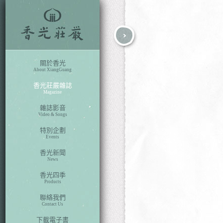
fb
search
關於香光
About XiangGuang
香光莊嚴雜誌
Magazine
雜誌影音
Video & Songs
特別企劃
Events
香光新聞
News
香光四季
Products
聯絡我們
Contact Us
下載電子書