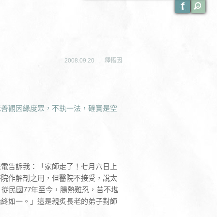
2008.09.20
釋悟因
老善觀因緣度眾，不執一法，確實是空
來電告訴我：「家師走了！七月六日上
醫院作解剖之用，但醫院不接受，說太
從民國77年至今，腸熱難忍，苦不堪
始終如一。」這是親炙長老的弟子對師