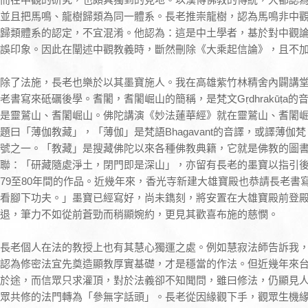
並且把馬鳴、龍樹歸類為同一體系。長老推崇龍樹，認為馬鳴非中
歸類體系的認定，不宜混淆。他認為：這是中土學者，基於對中觀
誤印象。因此在闡述中觀教義時，斷然刪除《大乘起信論》，且不
除了法施，長老也樂於以其墨寶施人。我在高雄紫竹林精舍內闢講
老書寫來砥礪後學。耆闍，耆闍崛山的簡稱，是梵文Gṛdhrakūṭa
是靈鷲山、耆闍崛山。佛陀講演《妙法蓮華經》就在靈鷲山、耆闍
題曰「薄伽教藏」，「薄伽」是梵語Bhagavant的音譯，或譯薄
號之一。「教藏」是搜藏佛陀以來各種佛教典籍，它就是佛教的圖
聯：「研藏隨處淨土，閉門即是深山」，亦留有長老的墨寶以指引
79至80年間的作品。近幾年來，香光寺新建大雄寶殿也恭請長老書
看腳下功夫。」墨寶已經寫好，尚未鐫刻，將安置在大雄寶殿前登
退，筆力不如從前蒼勁而稍顯婉約，更見其歡喜布施的慈憫。
長老個人在法的教授上也有其慧心獨運之處。例如慧寂法師告訴我
認為修密法宜先奠造顯教厚實基礎，才是穩當的作法。但近幾年來
於途，而信眾只求灌頂，對於法義卻不知聞問，雖曰修法，仍顯見
眾共修的法門轉為「參無字話頭」。長老從因緣觀下手，觀眾生機