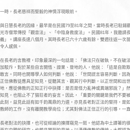
一時，長老慈祥而堅毅的神情浮現眼前。
與日慧長老的因緣，最早是在民國79至81年之間，當時長老已駐鍚
光寺僧眾傳授「觀音法」、「中陰身救度法」。民國81年，我邀請
義」。講座長達八個月。其時長老已六十六歲有餘，雙週往返一次
令人感佩。
在長老的言教裡，印象最深的一句話是：「佛法只在破執，不在破
加駁斥，對於某些自言開悟、證果、登地的人，他說：「這是自欺
敢言。同時也開導學人如何判斷，他說：「世間謊言容易判斷，因
正信佛教徒應具足知見，從聽其言、觀其行中判斷，以正世間和出
地，應從佛教的正知正行中抉擇：是否是怪力亂神或異端邪說？」
知見，也阻止不了猖狂者的妄言。因此，「重要的關鍵是我們不要
此刻，益見此話有如千鈞萬鼎的力道，亦見長老對正法的堅持，是
教師的工作，沒有離開教學崗位；尤其對佛法正信正行的引導，一
長老對法的抉擇，也可從經論的揀擇窺見一斑。他認為中土譯著的
而在中觀的研究，也頗具獨到的見地。以漢傳佛教的傳統，大都認