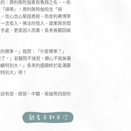
述的：周利槃陀伽素有魯鈍之名，一些
念「掃帚」，周利槃特伽但念「掃
入，信心念心堅固勇銳。而舍利弗博學
下一念悟入。佛法的悟入、證果與世間
下手處，更是因人而異。長老善觀因緣
體的標準。」我問：「什麼標準？」
瘦了。」若醫院不接受，願心不就無著
頭顱特別大。」長老的遺願終於能滿願
願特別大」吧！
集述有部、經部、中觀、瑜伽等四部的