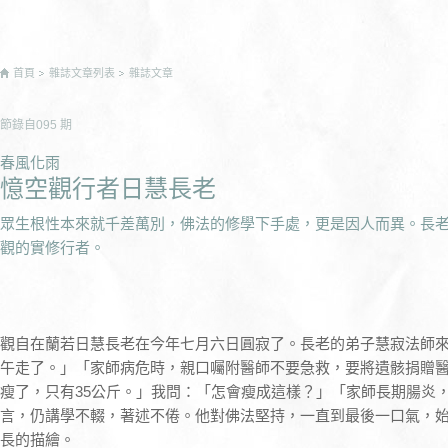
首頁
雜誌文章列表
雜誌文章
節錄自
095
期
春風化雨
憶空觀行者日慧長老
眾生根性本來就千差萬別，佛法的修學下手處，更是因人而異。長
觀的實修行者。
觀自在蘭若日慧長老在今年七月六日圓寂了。長老的弟子慧寂法師
午走了。」「家師病危時，親口囑附醫師不要急救，要將遺骸捐贈
瘦了，只有35公斤。」我問：「怎會瘦成這樣？」「家師長期腸炎，
言，仍講學不輟，著述不倦。他對佛法堅持，一直到最後一口氣，
長的描繪。