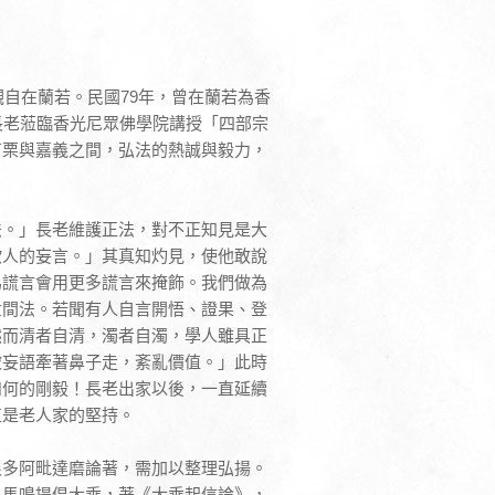
觀自在蘭若。民國79年，曾在蘭若為香
長老蒞臨香光尼眾佛學院講授「四部宗
苗栗與嘉義之間，弘法的熱誠與毅力，
法。」長老維護正法，對不正知見是大
欺人的妄言。」其真知灼見，使他敢說
為謊言會用更多謊言來掩飾。我們做為
世間法。若聞有人自言開悟、證果、登
然而清者自清，濁者自濁，學人雖具正
被妄語牽著鼻子走，紊亂價值。」此時
如何的剛毅！長老出家以後，一直延續
直是老人家的堅持。
很多阿毗達磨論著，需加以整理弘揚。
為馬鳴提倡大乘，著《大乘起信論》，