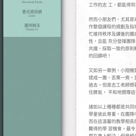
Download Eboks
工作的志 工，都能得
香光資訊網
Links
然而小朋友們，尤其是
護持辦法
作整個課程的規劃及指
Donate Us
忙維持秩序及課後的團
性，且能 充分發揮團
共識，採取一致的原則
的回饋吧！
又如另一案例，小翔機
揉成一團，丟棄一旁，
過去。但是志工老師想
住脾氣， 平和地開導
諸如以上種種都是共同
學童彼此尊重，在團隊
而在這溫馨的教學相長
難得的學 習機會。最
都在車上解決；但是師