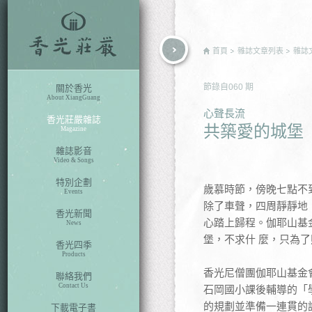
rch
首頁
雜誌文章列表
雜誌
節錄自
060
期
關於香光
About XiangGuang
心聲長流
香光莊嚴雜誌
共築愛的城堡
Magazine
雜誌影音
Video & Songs
特別企劃
歲慕時節，傍晚七點不
Events
除了車聲，四周靜靜地
香光新聞
心踏上歸程。伽耶山基
News
堡，不求什 麼，只為
香光四季
Products
香光尼僧團伽耶山基金
聯絡我們
Contact Us
石岡國小課後輔導的「
的規劃並準備一連貫的
下載電子書