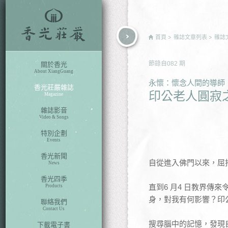
rch
首頁
雜誌文章列表
雜誌
節錄自
082
期
關於香光
About XiangGuang
永懷：懷念人間的導師
香光莊嚴雜誌
印公老人圓寂
Magazine
雜誌影音
Video & Songs
特別企劃
Events
香光新聞
自從進入佛門以來，屈
News
香光四季
直到6 月4 日教界
Products
身，對我有何影響？印
聯絡我們
Contact Us
搜尋腦中的記憶，發現
下載電子書