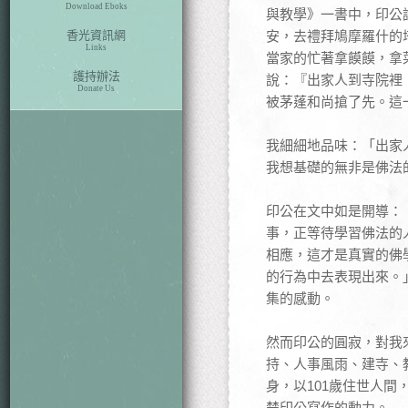
Download Eboks
與教學》一書中，印公
香光資訊網
安，去禮拜鳩摩羅什的
Links
當家的忙著拿饃饃，拿
護持辦法
說：『出家人到寺院裡
Donate Us
被茅蓬和尚搶了先。這
我細細地品味：「出家
我想基礎的無非是佛法
印公在文中如是開導：
事，正等待學習佛法的
相應，這才是真實的佛
的行為中去表現出來。
集的感動。
然而印公的圓寂，對我
持、人事風雨、建寺、
身，以101歲住世人
楚印公寫作的動力。