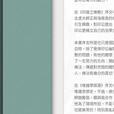
在《印度之佛教》序文
太虛大師正與海南島的
引生興趣，對印公提出
印公更確立自己的治學
本書序言所提也只是個
白時，除了覺得印公幽
教的問題，有他的關懷
了一生努力的方向：期
佛法，傳遞對世間的關
人、佛法有幾分的真切
在《唯識學探源》序文
唯識思想史。不過，病
師鼓勵我，願與我合作
他為了環境所迫，不能
切是無常的！特別是亂