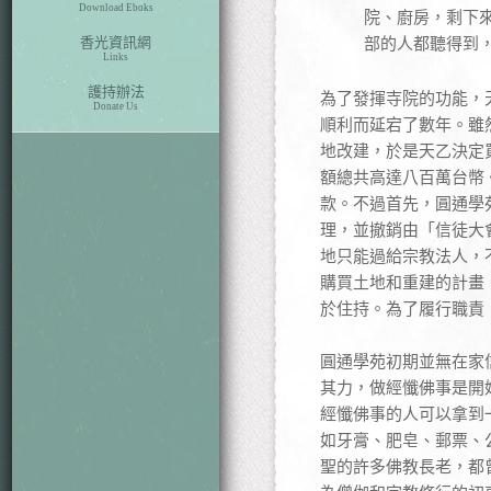
Download Eboks
院、廚房，剩下
香光資訊網
部的人都聽得到
Links
護持辦法
為了發揮寺院的功能，
Donate Us
順利而延宕了數年。雖
地改建，於是天乙決定
額總共高達八百萬台幣
款。不過首先，圓通學
理，並撤銷由「信徒大
地只能過給宗教法人，
購買土地和重建的計畫，
於住持。為了履行職責
圓通學苑初期並無在家
其力，做經懺佛事是開
經懺佛事的人可以拿到
如牙膏、肥皂、郵票、
聖的許多佛教長老，都