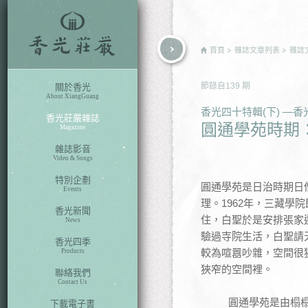
rch
首頁
雜誌文章列表
雜誌
節錄自
139
期
關於香光
About XiangGuang
香光四十特輯(下) —
香光莊嚴雜誌
圓通學苑時期
Magazine
雜誌影音
Video & Songs
特別企劃
圓通學苑是日治時期日
Events
理。1962年，三藏
香光新聞
住，白聖於是安排張家
News
驗過寺院生活，白聖請
香光四季
較為喧囂吵雜，空間很
Products
狹窄的空間裡。
聯絡我們
Contact Us
圓通學苑是由榻
下載電子書