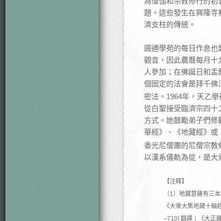
為僧伽和宗教修行的初
題。這些發生在興隆寺
濟支柱的傳統。
圓通學苑的每日作息也
觀音，因此農曆每月十
人參加；在佛誕日和盂
個固定的法會是拜千佛
密法。1964年，天
從白聖接受臨濟宗四十
方式。她鼓勵弟子們修
華經》、《地藏經》或
香光尼僧團的尼僧宗教
以漢系儀軌為從，是大
【注釋】
（1）地藏菩薩有三本相
《大乘大集地藏十輪經》
–710] 翻譯；《大