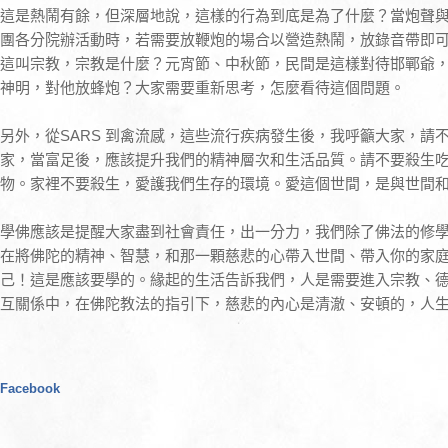
這是熱鬧有餘，但深層地說，這樣的行為到底是為了什麼？當炮聲
團各分院辦活動時，若需要放鞭炮的場合以營造熱鬧，放錄音帶即
這叫宗教，宗教是什麼？元宵節、中秋節，民間是這樣對待邯鄲爺
神明，對他放蜂炮？大家需要重新思考，怎麼看待這個問題。
另外，從SARS 到禽流感，這些流行疾病發生後，我呼籲大家，請
家，當富足後，應該提升我們的精神層次和生活品質。請不要殺生
物。家裡不要殺生，愛護我們生存的環境。愛這個世間，是與世間
學佛應該是提醒大家盡到社會責任，出一分力，我們除了佛法的修
在將佛陀的精神、智慧，和那一顆慈悲的心帶入世間、帶入你的家
己！這是應該要學的。緣起的生活告訴我們，人是需要進入宗教、
互關係中，在佛陀教法的指引下，慈悲的內心是清澈、安頓的，人
Facebook