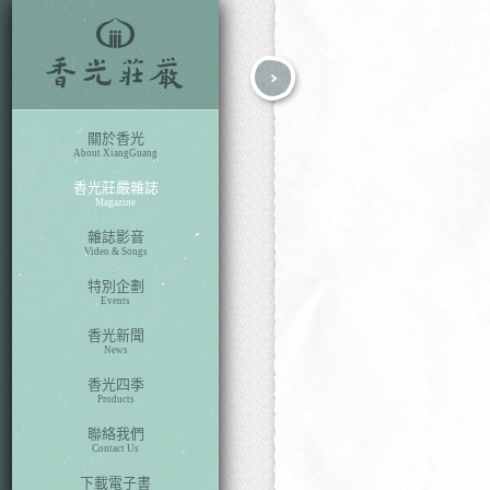
fb
search
關於香光
About XiangGuang
香光莊嚴雜誌
Magazine
雜誌影音
Video & Songs
特別企劃
Events
香光新聞
News
香光四季
Products
聯絡我們
Contact Us
下載電子書