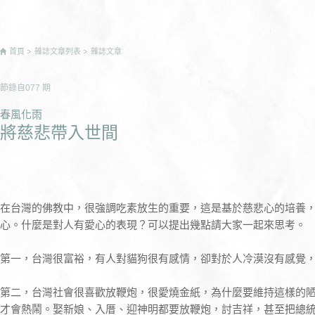
首頁
雜誌文章列表
雜誌文章
節錄自
077
期
春風化雨
將慈悲帶入世間
在台灣的佛教中，很強調吃素放生的重要，這是基於慈悲心的培養
心。什麼是對人有愛心的表現？可以提出幾點請大家一起來思考。
第一，台灣很富裕，有人對貓狗很有感情，卻對於人冷漠沒有感覺
第二，台灣社會很喜歡放鞭炮，很愛燒金紙，為什麼要維持這樣的
才會熱鬧。娶新娘、入厝、迎神明都要放鞭炮，討吉祥，甚至把總