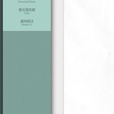
Download Eboks
香光資訊網
Links
護持辦法
Donate Us
本期目次