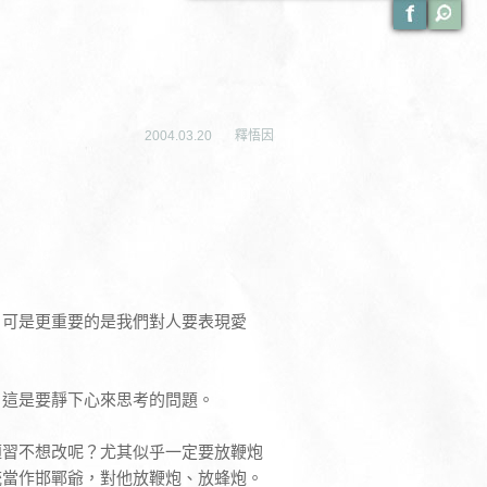
2004.03.20
釋悟因
，可是更重要的是我們對人要表現愛
，這是要靜下心來思考的問題。
陋習不想改呢？尤其似乎一定要放鞭炮
統當作邯鄲爺，對他放鞭炮、放蜂炮。