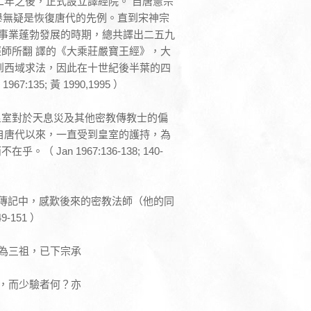
二年之後，正式設立譯經院。 自唐憲宗
此舉無疑是恢復唐代的先例。直到宋神宗
經事業蓬勃發展的時期，總共譯出二五九
師所翻 譯的《大乘莊嚴寶王經》，大
到西域求法，因此在十世紀後半葉的四
5; 黃 1990,1995 ）
皇室對於天息災及其他密教傳教士的偏
自唐代以來，一直受到皇室的護持，為
n 1967:136-138; 140-
寫的傳記中，感歎後來的密教法師（他的同
151 ）
為三祖，已下宗承
，而少驗者何？亦