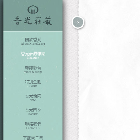
fb
search
關於香光
About XiangGuang
香光莊嚴雜誌
Magazine
雜誌影音
Video & Songs
特別企劃
Events
香光新聞
News
香光四季
Products
聯絡我們
Contact Us
下載電子書