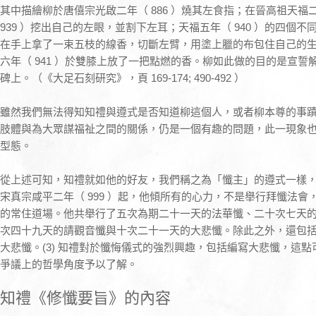
其中描繪柳於唐僖宗光啟二年（ 886 ）燒其左食指；在晉高祖天福二
939 ）挖出自己的左眼，並割下左耳；天福五年（ 940 ）的四個
在手上拿了一束五枝的線香，切斷左臂，用塗上臘的布包住自己的
六年（ 941 ）於雙膝上放了一把點燃的香。柳如此做的目的是宣
碑上。（《大足石刻研究》，頁 169-174; 490-492 ）
雖然我們無法得知知禮與遵式是否知道柳這個人，或者柳本尊的事
肢體與為大眾謀福祉之間的關係，仍是一個有趣的問題，此一現象
型態。
從上述可知，知禮就如他的好友，我們稱之為「懺主」的遵式一樣
宋真宗咸平二年（ 999 ）起，他傾所有的心力，不是舉行拜懺法
的常住道場。他共舉行了五次為期二十一天的法華懺、二十次七天的
次四十九天的請觀音懺與十次二十一天的大悲懺。除此之外，還包
大悲懺。(3) 知禮對於懺悔儀式的強烈興趣，包括編寫大悲懺，這
爭議上的哲學角度予以了解。
知禮《修懺要旨》的內容