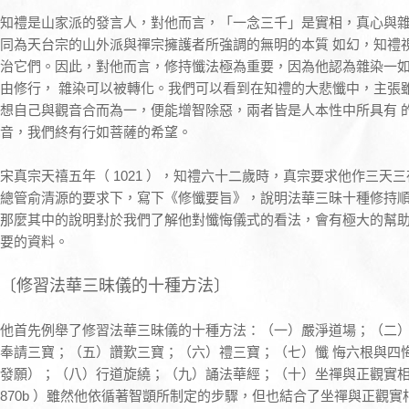
知禮是山家派的發言人，對他而言，「一念三千」是實相，真心與
同為天台宗的山外派與禪宗擁護者所強調的無明的本質 如幻，知禮
治它們。因此，對他而言，修持懺法極為重要，因為他認為雜染一
由修行， 雜染可以被轉化。我們可以看到在知禮的大悲懺中，主張
想自己與觀音合而為一，便能增智除惡，兩者皆是人本性中所具有 
音，我們終有行如菩薩的希望。
宋真宗天禧五年（ 1021 ），知禮六十二歲時，真宗要求他作三天
總管俞清源的要求下，寫下《修懺要旨》，說明法華三昧十種修持順
那麼其中的說明對於我們了解他對懺悔儀式的看法，會有極大的幫
要的資料。
〔修習法華三昧儀的十種方法〕
他首先例舉了修習法華三昧儀的十種方法：（一）嚴淨道場；（二
奉請三寶；（五）讚歎三寶；（六）禮三寶；（七）懺 悔六根與四
發願）；（八）行道旋繞；（九）誦法華經；（十）坐禪與正觀實相。
870b ）雖然他依循著智顗所制定的步驟，但也結合了坐禪與正觀