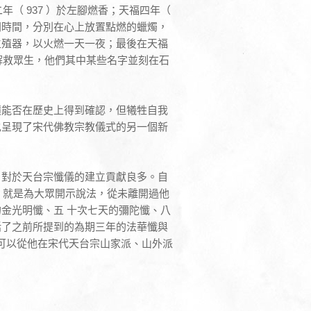
年（ 937 ）於左腳燃香；天福四年（
不同時間，分別在心上放置點燃的蠟燭，
生殖器，以火燃一天一夜；最後在天福
誓解救眾生，他們其中某些名字並刻在石
蹟能否在歷史上得到確認，但犧牲自我
也呈現了宋代佛教宗教儀式的另一個新
，對於天台宗懺儀的建立貢獻良多。自
會，就是為大眾開示說法，從未離開過他
金光明懺、五 十次七天的彌陀懺、八
括了之前所提到的為期三年的法華懺與
點可以從他在宋代天台宗山家派、山外派