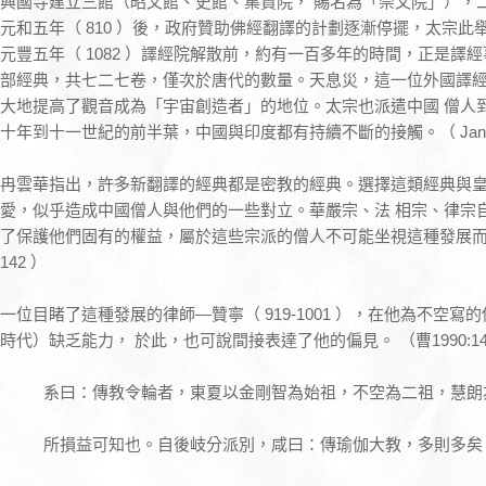
興國寺建立三館（昭文館、史館、集賢院， 賜名為「崇文院」），
元和五年（ 810 ）後，政府贊助佛經翻譯的計劃逐漸停擺，太宗
元豐五年（ 1082 ）譯經院解散前，約有一百多年的時間，正是譯
部經典，共七二七卷，僅次於唐代的數量。天息災，這一位外國譯經
大地提高了觀音成為「宇宙創造者」的地位。太宗也派遣中國 僧人
十年到十一世紀的前半葉，中國與印度都有持續不斷的接觸。（ Jan 1967:13
冉雲華指出，許多新翻譯的經典都是密教的經典。選擇這類經典與
愛，似乎造成中國僧人與他們的一些對立。華嚴宗、法 相宗、律宗
了保護他們固有的權益，屬於這些宗派的僧人不可能坐視這種發展而不在乎。（ Ja
142 ）
一位目睹了這種發展的律師—贊寧（ 919-1001 ），在他為不空
時代）缺乏能力， 於此，也可說間接表達了他的偏見。 （曹1990:149-
系曰：傳教令輪者，東夏以金剛智為始祖，不空為二祖，慧朗
所損益可知也。自後岐分派別，咸曰：傳瑜伽大教，多則多矣