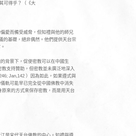
其可得乎？（《大
的偏愛而備受威脅，但知禮與他的師兄
編懺儀的基礎，絕非偶然。他們提供天台宗
它。
國的背景下，促使密教可以在中國生
密教支持贊助，但密教並未廣泛地深入
6; Jan,142 ）因為如此，如果遵式與
的儀軌可能早已完全從中國佛教中消失
身原來的方式來保存密教，而是用天台
浙江是宋代天台佛教的中心。知禮與遵