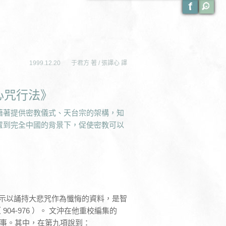
1999.12.20
于君方 著 / 張譯心 譯
心咒行法》
藉著提供密教儀式、天台宗的架構，知
置到完全中國的背景下，促使密教可以
第一份顯示以誦持大悲咒作為懺悔的資料，是智
4-976 ）。 文沖在他重校編集的
事。其中，在第九項說到：