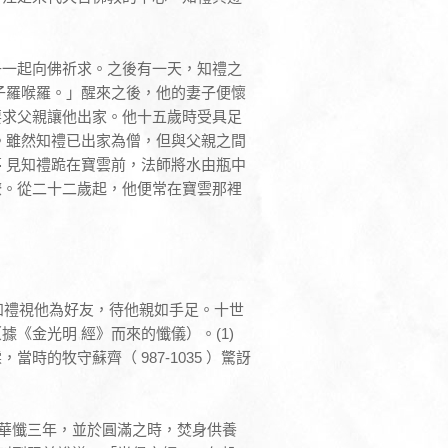
子一起向佛祈求。之後有一天，知禮之
子羅喉羅。」醒來之後，他的妻子便懷
要求父親讓他出家。他十五歲時受具足
。雖然知禮已出家為僧，但與父親之間
 見知禮跪在寶雲前，法師將水由瓶中
瞭。從二十二歲起，他便常在寶雲那裡
，知禮視他為好友，待他親如手足。十世
《金光明 經》而來的懺儀）。(1)
的牧守蘇齊（ 987-1035 ）驚訝
）
法華懺三年，並於圓滿之時，焚身供養