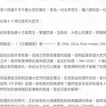
常六時誦千手千眼大悲陀羅尼，普為一切法界眾生，懺六根所造一
在第七十項也提到大悲咒：
初夜普為盡十方面眾生，擎爐焚香，念般若、大悲心陀羅尼，悉願
明般若。（《卍續藏經》卷一一一，頁 155b, 161a; Reis-Habito 1991:
這些記錄非常有趣，因為它們是很重要的證據，證明延壽是個大悲
之中。既然智覺禪師在當地很活躍，並且於知禮（ 960-1028 ）
禮必曾耳聞其名。如此似乎也可以推論，智覺禪師的例子鼓舞了知
但延壽並沒有制定誦大悲咒的固定儀式，反而是由知禮所完成。是
加到《千手經》這樣一部密教的經典裡呢？雖然我並未找到知禮本
們所知的當時朝廷對佛教的態度，提出可能的解釋。
知禮所生的時代，正好是政府大規模贊助新經典翻譯的時候，當時宋太