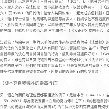
《法華經》以求往生淨土。真宗天禧元年（ 1017 ）初，他將弟子
火，聖人之心，為法如是，吾不能捐捨身命，以誓發懈怠。」（《
六， 頁 858a ）他與其他十位僧人共同約定，一起完成這個計劃
式、翰林學士楊億、駙馬都尉李遵勗等許多人，皆請求他不要這麼做
了，於是當法華懺圓滿之後，以繼續修持三年大悲懺代替原先焚身
的誓願，但聽說他最後仍以燃 三指供佛。（《大正藏》卷四十六，頁 8
知禮為了解除旱災，準備以手供佛與後來想要焚身供養《法華經》
熱於信仰的普遍象徵，遵式也有同樣的決心實踐類似的 苦行。學者
自我奉獻的決心而自焚與自殘的行為，感到非常著迷與好奇。（ Gernet 1
的僧人，雖也有以自焚或犧牲自己身體的一部分以供養《法華經》
遵式的例子中，他們的自我犧牲與奉獻不 只是宣誓為法的奉獻，更
許多佛本生故事與譬喻文學中，所提到的菩薩所行的典型事蹟。
〔柳本尊自我犧牲的崇高行誼〕
另一個在時間與地理位置都更相近的例子，是柳本尊（ 844-907 
1159-1249? ）尊為密教五祖。在趙的努力傳布之下，柳的種種
在安岳的毘盧洞與寶頂山大佛灣 (2) 的二個地方都刻有描述柳自