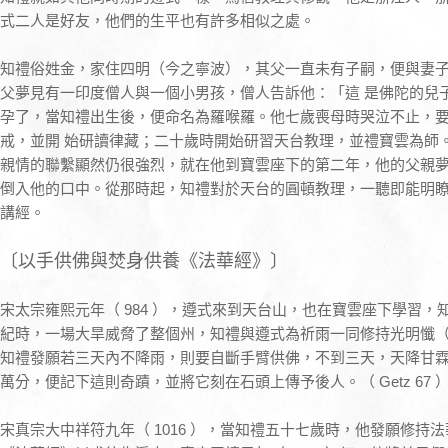
式二人是好友，他們的生平也有許多相似之處。
知禮俗姓金，家住四明（今之寧波），其父一直未有子嗣，便與妻
父夢見有一印度僧人與一個小男孩，僧人告訴他：「這 是佛陀的兒
孕了，當知禮出生後，便命名為羅喉羅。他七歲喪母時哭泣不止，
戒，並開 始研讀律藏；二十歲時開始研習天台教理，並禮寶雲為師
親情的聯繫顯然仍很強烈，就在他到寶雲座下的第二年，他的父親夢
倒入他的口中。從那時起，知禮對於天台的圓頓教理，一聽即能明
講經。
〔以手供佛與焚身供養《法華經》〕
宋太宗雍熙元年（ 984 ），遵式來到天台山，也在寶雲座下學習
紀時，一場大旱威脅了整個州，知禮與遵式為祈雨一同修持光明懺（據
知禮發願若三天內不降雨，則要自斷手臂供佛，不到三天，天降甘霖，當時
萬分，便記下這則奇蹟，並將它刻在石頭上傳予後人。（ Getz 67 
宋真宗大中祥符九年（ 1016 ），當知禮五十七歲時，他發願修持