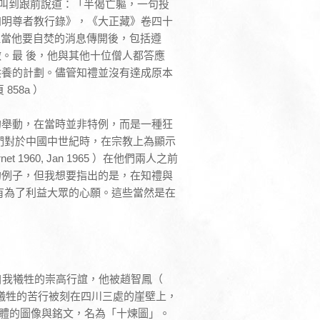
們叫到跟前說道：「半偈亡軀，一句投
四明尊者教行錄》，《大正藏》卷四十
。但當他要自焚的消息傳開後，包括遵
。最 後，他與其他十位僧人都答應
供養的計劃。儘管知禮並沒有達成原本
58a ）
的舉動，在當時並非特例，而是一種狂
們對於中國中世紀時，在宗教上為顯示
960, Jan 1965 ）在他們兩人之前
的例子，但我想要指出的是，在知禮與
有為了利益大眾的心願。這些當然是在
）自我犧牲的崇高行誼，他被趙智鳳（
自我犧牲的苦行被刻在四川三處的崖壁上，
殘肢體的圖像與銘文，名為「十煉圖」。