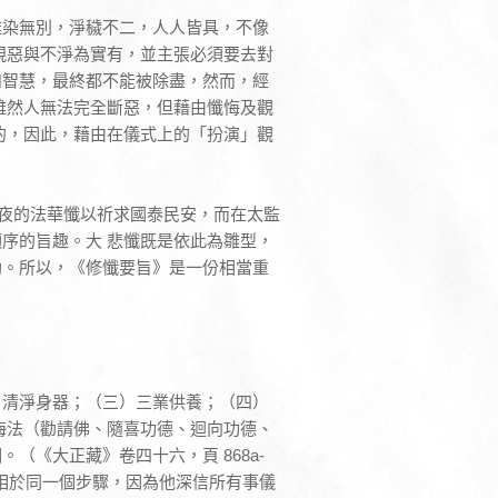
雜染無別，淨穢不二，人人皆具，不像
視惡與不淨為實有，並主張必須要去對
如智慧，最終都不能被除盡，然而，經
雖然人無法完全斷惡，但藉由懺悔及觀
的，因此，藉由在儀式上的「扮演」觀
三夜的法華懺以祈求國泰民安，而在太監
序的旨趣。大 悲懺既是依此為雛型，
助。所以，《修懺要旨》是一份相當重
）清淨身器；（三）三業供養；（四）
悔法（勸請佛、隨喜功德、迴向功德、
（《大正藏》卷四十六，頁 868a-
實相於同一個步驟，因為他深信所有事儀