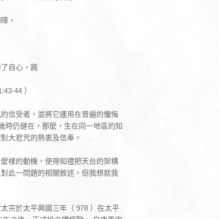
切障。
諦了自心，圓
43-44 ）
咒的信受者，並將它運用在普遍的懺悔
十幾歲時仍健在，那麼，生在同一地區的知
禮對大悲咒的熱衷及信奉。
什麼樣的動機，使得知禮把天台的架構
人對此一問題的相關敘述，但我想就我
宗於太平興國三年（ 978 ）在太平