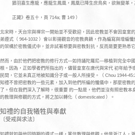
猶羽嘉生應龍，應龍生鳳凰，鳳凰已降生庶鳥矣，欲無變革，
正藏》卷五十，頁 714a; 曹 149 ）
北宋時，天台宗與禪宗一開始並不受歡迎，因此密教並不會因皇室
弟遵式（ 964-1032 ）會以彰揚觀音的密教典籍，作為編寫與增
的架構於密教儀式中，並非試著想要與密教對抗，反而是要更熟悉
然而，由於他們把密教的修行方式—如持誦陀羅尼—移植到完全中
根。因為，正如學者們所指出的，儘管皇室在唐代與宋代 初年給予
民間，它並未真正地被知識分子或一般人所接受。（ Chou 1944-45:24
知禮不曾把密教的一些元素，加入到他們所編的懺儀中，那麼密教
了。但在我們深入了解時，很重要 的一點是，他們並沒有照密教本
的教理與修觀的方式，將之加以轉化（ domesticated ）。
知禮的自我犧牲與奉獻
〔受戒與求法〕
知禮就如與他同時期的遵式一樣，篤信教理與修觀。他是浙江人，