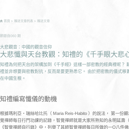
首頁
雜誌文章列表
雜誌文章
節錄自
060
期
大悲觀音：中國的觀音信仰
大悲懺與天台教觀：知禮的《千手眼大悲
知禮為何把天台的架構加到《千手經》這樣一部密教的經典裡呢？ 
禮並非想要與密教對抗，反而是要更熟悉它。 由於把密教的儀式移
在中國生根。
知禮編寫懺儀的動機
根據瑪利亞‧瑞絲哈比托（ Maria Reis-Habito ）的說法， 
覺禪師每日行門功課的記錄，智覺禪師就是大家所熟知的永明延壽（ 90
《智覺禪師自行錄》中，列舉了其師智覺禪師每日所做的一O八件佛