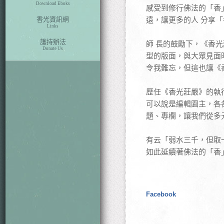
Download Eboks
感受到修行佛法的「香
香光資訊網
遠，讓更多的人 分享
Links
護持辦法
師 長的鼓勵下，《香
Donate Us
型的版面，與大眾見面
令我難忘，但這也讓《
歷任《香光莊嚴》的執
可以說是編輯園主，各
題、專欄，讓我們從多
有云「弱水三千，但取
如此延續著佛法的「香
Facebook