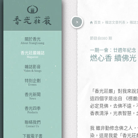
rch
首頁
雜誌文章列表
雜誌
節錄自
080
期
關於香光
About XiangGuang
一期一會：廿週年紀念
香光莊嚴雜誌
燃心香 續佛光
Magazine
雜誌影音
Video & Songs
特別企劃
Events
「香光莊嚴」對我來說
香光新聞
這四個字是出自 《楞
News
必定見佛，去佛不遠，
香光四季
香表清淨，光表智慧，
Products
聯絡我們
Contact Us
我 雖非勤修念佛之人
染，這是我愛「香光莊
下載電子書