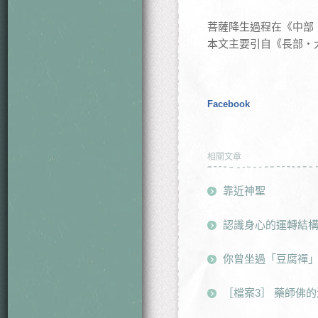
菩薩降生過程在《中部・稀
本文主要引自《長部・大傳
Facebook
相關文章
靠近神聖
認識身心的運轉結構
你曾坐過「豆腐禪
［檔案3］ 藥師佛