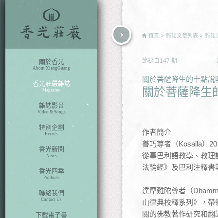
rch
首頁
雜誌文章列表
雜誌
節錄自
147
期
關於香光
About XiangGuang
關於菩薩降生的十點說
香光莊嚴雜誌
關於菩薩降生
Magazine
雜誌影音
Video & Songs
特別企劃
作者簡介
Events
善巧尊者（Kosalla
香光新聞
從事巴利語教學、教理
News
法輪經》及巴利注釋書
香光四季
Products
達摩難陀尊者（Dham
聯絡我們
Contact Us
山律典校釋系列》，帶
關的佛教著作研究和翻
下載電子書