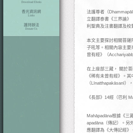
Download Eboks
香光資訊網
法護尊者（Dhammap
Links
立翻譯泰書《三界論》
護持辦法
利聖典及注書翻譯及校
Donate Us
本文主要探討相關菩薩
子吼等。相關內容主要來自
曾有經》（Acchariyab
在上座部三藏， 關於菩
《稀有未曾有經》。其中《
（Līnatthapakās
《長部》14經（巴利 M
Mahāpadāna根據《
apadāna（傳記）
應翻譯為《大傳記經》