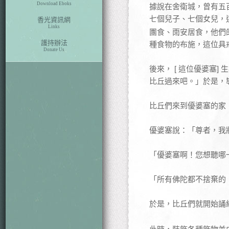
Download Eboks
據說在舍衛城，曾有五
七個兒子、七個女兒，
香光資訊網
Links
團食、雨安居食，他們
護持辦法
種食物的布施，這位具
Donate Us
後來， [ 這位優婆塞
比丘過來吧。」於是，
比丘們來到優婆塞的家
優婆塞說：「尊者，我
「優婆塞啊！您想聽哪
「所有佛陀都不捨棄的
於是，比丘們就開始誦