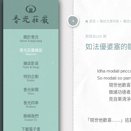
rch
首頁
雜誌文章列表
雜誌
節錄自
145
期
關於香光
About XiangGuang
如法優婆塞的
香光莊嚴雜誌
Magazine
雜誌影音
Video & Songs
Idha modati pecc
特別企劃
So modati so pam
Events
現世他歡喜
香光新聞
做諸功德者
News
見自業清淨
香光四季
Products
聯絡我們
「現世他歡喜……」這
Contact Us
下載電子書