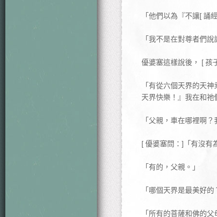
「他們以為『不讓[ 誦
「我不是在對尊者們說
優婆塞這樣說後， [ 
「有從六個天界的天神乘
天界快樂！』我在和祂
「父親，車在哪裡啊？
[ 優婆塞問：]「有沒
「有的，父親。」
「哪個天界是最美好的
「所有的菩薩和佛的父