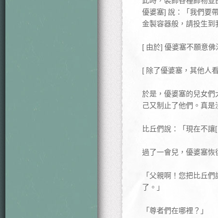
此時，裝飾各種飾物並由
優婆塞] 說：「我們
金製容器般，請投生到
[ 由於] 優婆塞不願意
[ 除了優婆塞，其他人
於是，優婆塞的兒女們
己又制止了他們。真是
比丘們說：「現在不讓[
過了一會兒，優婆塞恢
「父親啊！您把比丘們
了。」
「尊者們在哪裡？」