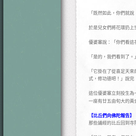
「既然如此，你們就說
於是兒女們將花環扔上空
優婆塞說：「你們看這
「是的，我們看到了。
「它掛在了從喜足天來
式，修功德吧！」說完
這位優婆塞立刻投生為
一座有廿五由旬大的黃
【比丘們向佛陀報告】
那些誦經的比丘回到寺