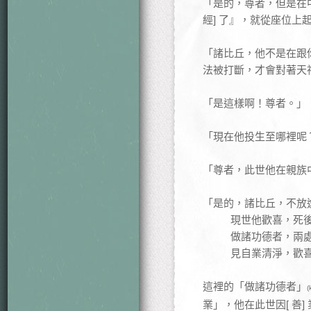
「是的，尊者，但是在
經] 了』，就從座位上
「諸比丘，他不是在跟
法被打斷，才會對著天
「是這樣啊！尊者。」
「現在他投生至哪裡呢
「尊者，此世他在親族
「是的，諸比丘，不放
現世他歡喜，死
做諸功德者，兩
見自業清淨，歡
這裡的「做諸功德者」
(
業」，他在此世因[ 善]