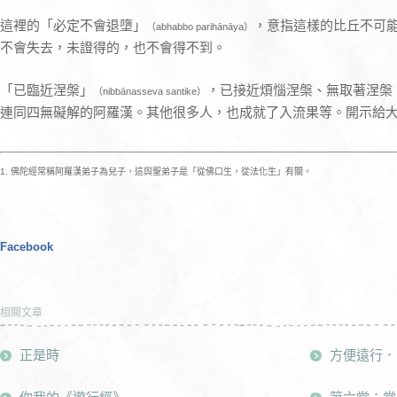
這裡的「必定不會退墮」
，意指這樣的比丘不可
（abhabbo parihānāya）
不會失去，未證得的，也不會得不到。
「已臨近涅槃」
，已接近煩惱涅槃、無取著涅槃
（nibbānasseva santike）
連同四無礙解的阿羅漢。其他很多人，也成就了入流果等。開示給
1. 佛陀經常稱阿羅漢弟子為兒子，這與聖弟子是「從佛口生，從法化生」有關。
Facebook
相關文章
正是時
方便遠行．