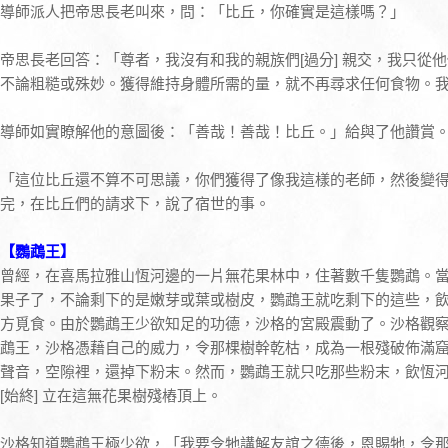
導師派人把帝思長老叫來，問：「比丘，你確實是這樣嗎？」
帝思長老回答：「尊者，我沒有和我的親族們[過分] 親交，我只從
不論粗糙或殊妙。獲得維持身體所需的量，就不再尋求任何食物。
導師如實瞭解他的意圖後：「善哉！善哉！比丘。」給與了他讚賞
「這位比丘還不算不可思議，你們獲得了像我這樣的老師，然後變
完，在比丘們的請求下，說了宿世的事。
【鸚鵡王】
曾經，在喜馬拉雅山恆河邊的一片無花果林中，住著數千隻鸚鵡。
果子了，不論剩下的是嫩芽或葉或樹皮，鸚鵡王就吃剩下的這些，
方覓食。由於鸚鵡王少欲知足的功德，沙格的宮殿震動了。沙格觀
鵡王，沙格憑藉自己的威力，令那棵樹幹乾枯，成為一根殘破佈滿
聲音，空隙裡，還掉下粉末。然而，鸚鵡王就只吃那些粉末，飲恆
[始終] 立在這無花果樹殘樁頂上。
沙格知道鸚鵡王極少欲，「我要令牠講解友誼之德後，恩賜牠，令