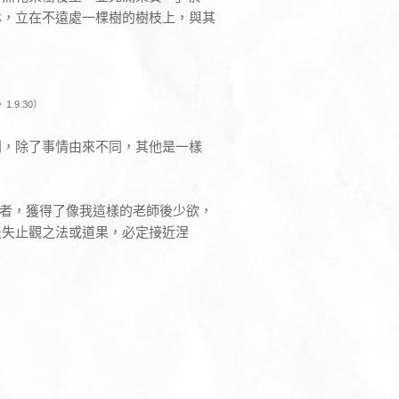
林，立在不遠處一棵樹的樹枝上，與其
.9.30）
別，除了事情由來不同，其他是一樣
住者，獲得了像我這樣的老師後少欲，
退失止觀之法或道果，必定接近涅