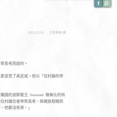
2023.10.20
文喜尊者 譯
帝思長老而說的。
出家並受了具足戒。他以「住村鎮的帝
薩羅國的波斯匿王
做無比的供
（Pasenadi）
那位村鎮住者帝思長老，與親族相親而
時，他都沒有來。」