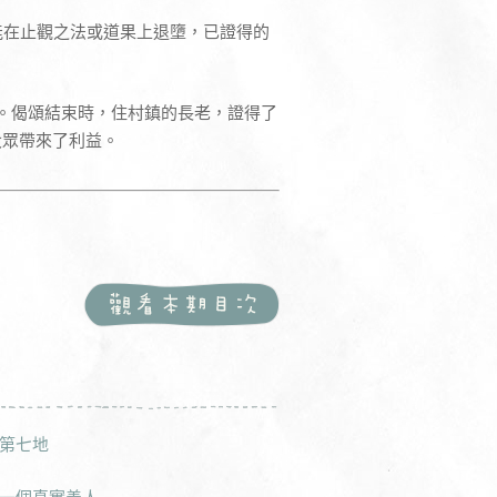
能在止觀之法或道果上退墮，已證得的
。偈頌結束時，住村鎮的長老，證得了
大眾帶來了利益。
第七地