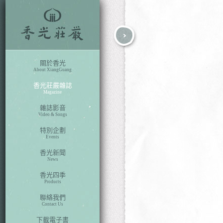
fb
search
關於香光
About XiangGuang
香光莊嚴雜誌
Magazine
雜誌影音
Video & Songs
特別企劃
Events
香光新聞
News
香光四季
Products
聯絡我們
Contact Us
下載電子書