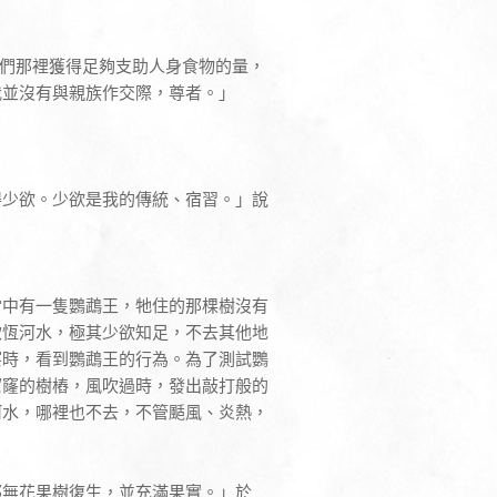
他們那裡獲得足夠支助人身食物的量，
我並沒有與親族作交際，尊者。」
。
得少欲。少欲是我的傳統、宿習。」說
當中有一隻鸚鵡王，牠住的那棵樹沒有
飲恆河水，極其少欲知足，不去其他地
察時，看到鸚鵡王的行為。為了測試鸚
窟窿的樹樁，風吹過時，發出敲打般的
河水，哪裡也不去，不管颳風、炎熱，
那無花果樹復生，並充滿果實。」於