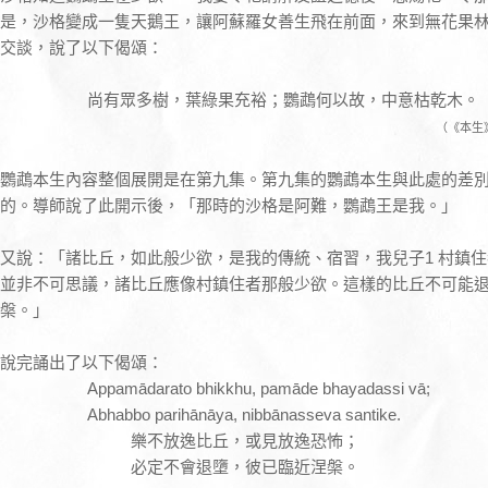
是，沙格變成一隻天鵝王，讓阿蘇羅女善生飛在前面，來到無花果
交談，說了以下偈頌：
尚有眾多樹，葉綠果充裕；鸚鵡何以故，中意枯乾木。
（《本生》1
鸚鵡本生內容整個展開是在第九集。第九集的鸚鵡本生與此處的差
的。導師說了此開示後，「那時的沙格是阿難，鸚鵡王是我。」
又說：「諸比丘，如此般少欲，是我的傳統、宿習，我兒子1 村鎮
並非不可思議，諸比丘應像村鎮住者那般少欲。這樣的比丘不可能
槃。」
說完誦出了以下偈頌：
Appamādarato bhikkhu, pamāde bhayadassi vā;
Abhabbo parihānāya, nibbānasseva santike.
樂不放逸比丘，或見放逸恐怖；
必定不會退墮，彼已臨近涅槃。