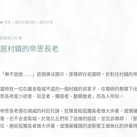
首頁
雜誌文章列表
雜誌文章
節錄自
145
期
居村鎮的帝思長老
「樂不放逸……」這個佛法開示，是導師在祇園時，針對住村鎮的
當時有一位在離舍衛城不遠的一個村鎮的良家子，在導師的教導下
思長老是少欲者、知足者、獨居者、勤精進者」而為人所知。
帝思長老僅在親戚的村莊托缽，就算是給孤獨長者做大供養，或憍
養，也不去舍衛城。於是比丘們有了這樣的談話，並告訴導師：「
住，連給孤獨長者做大供養，或憍薩羅國的波斯匿王做無比的供養