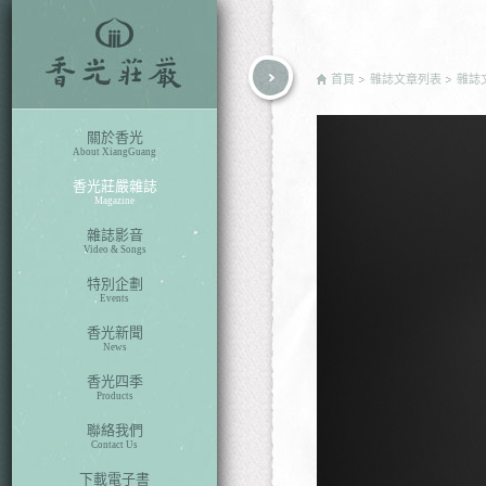
rch
首頁
雜誌文章列表
雜誌
關於香光
About XiangGuang
香光莊嚴雜誌
Magazine
雜誌影音
Video & Songs
特別企劃
Events
香光新聞
News
香光四季
Products
聯絡我們
Contact Us
下載電子書