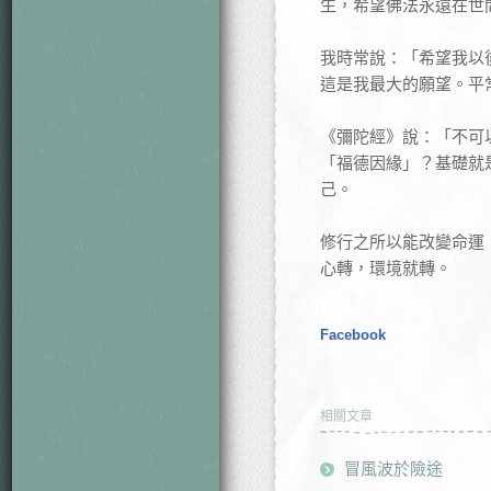
生，希望佛法永遠在世
我時常說：「希望我以
這是我最大的願望。平
《彌陀經》說：「不可
「福德因緣」？基礎就
己。
修行之所以能改變命運
心轉，環境就轉。
Facebook
相關文章
冒風波於險途