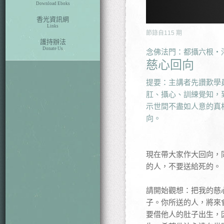
Download Eboks
香光資訊網
Links
節錄自
115
期
護持辦法
Donate Us
念佛法門：都攝六根‧
慈心回向
提要：主講者先讚歎學
肛、攝心、訓練覺知，
示世間不盡如人意的真
向。
現在帶大家作大回向，
的人，不要送給死的。
請開始觀想：把我的慈
子。你所送的人，將來
要借他人的肚子出生，