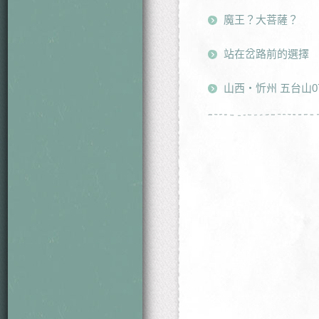
魔王？大菩薩？
站在岔路前的選擇
山西・忻州 五台山0