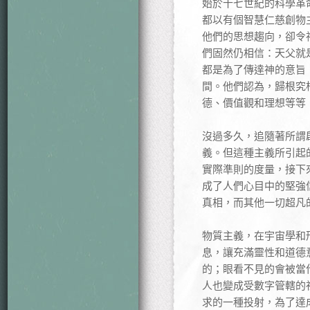
始於十七世紀的科學革
都以有個智慧仁慈創物
他們的思想趨向，卻令
們固然仍相信：天父就
都是為了傳達神的意旨
間。他們認為，歸根究
德、價值觀和理想等等
沒過多久，追隨著所謂
義。但這種主義所引起
實際準則的度量，接下
成了人們心目中的堅強
真相，而其他一切超凡
物質主義，在宇宙學和
息，讓充滿靈性和道德
的；眼看不見的會被當
人也變成受數字管轄的
求的一種投射，為了達