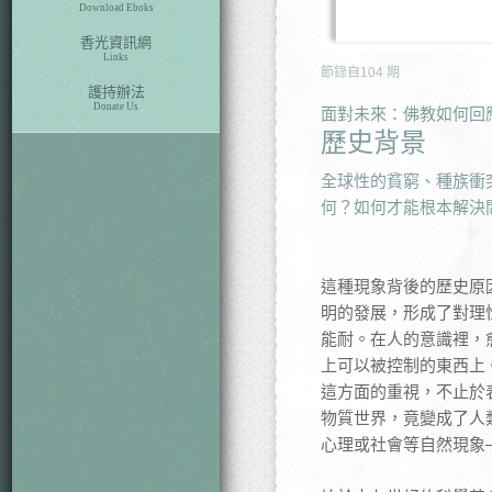
Download Eboks
香光資訊網
Links
節錄自
104
期
護持辦法
Donate Us
面對未來：佛教如何回
歷史背景
全球性的貧窮、種族衝
何？如何才能根本解決
這種現象背後的歷史原
明的發展，形成了對理
能耐。在人的意識裡，
上可以被控制的東西上
這方面的重視，不止於
物質世界，竟變成了人
心理或社會等自然現象