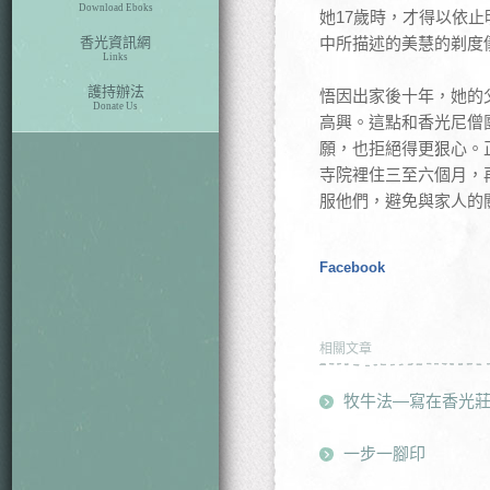
Download Eboks
她17歲時，才得以依
香光資訊網
中所描述的美慧的剃度
Links
護持辦法
悟因出家後十年，她的
Donate Us
高興。這點和香光尼僧
願，也拒絕得更狠心。
寺院裡住三至六個月，
服他們，避免與家人的
Facebook
相關文章
牧牛法—寫在香光
一步一腳印