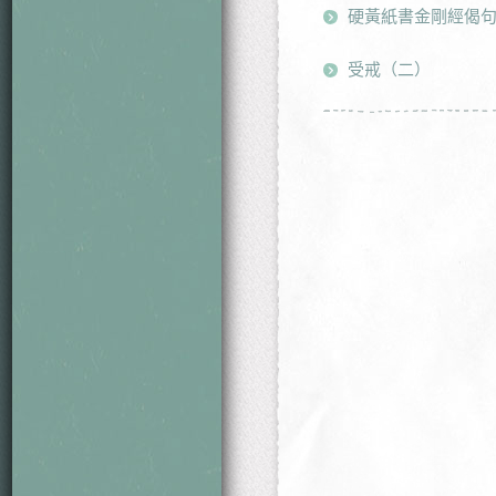
硬黃紙書金剛經偈
受戒（二）