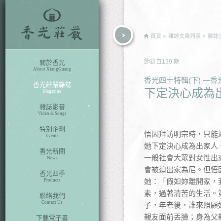
rch
首頁
雜誌文章列表
雜誌
節錄自
139
期
關於香光
About XiangGuang
香光四十特輯(下) —
香光莊嚴雜誌
下定決心成為
Magazine
雜誌影音
Video & Songs
特別企劃
悟因拜訪明宗時，只能
Events
她下定決心成為出家人
香光新聞
一般社會大眾對女性出
News
會被迫出家為尼。但悟
香光四季
她：「假如妳離開家，
Products
素，過著清苦的生活。
聯絡我們
Contact Us
子，年老後，誰來照顧
親友面前丟臉；身為父
下載電子書