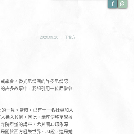
2020.09.20
于君方
齋戒學會。香光尼僧團的許多尼僧認
到的許多故事中，我想引用一位尼僧參
學社的一員。當時，已有十一名社員加入
家人進入校園，因此，講座便移至學校
寺院舉辦的講座，尤其讓JJ印象深
是關於西方極樂世界。JJ說，這是她