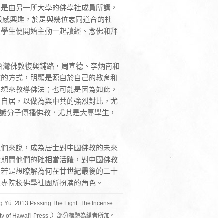
」是由另一所大學的佛學社成員所講，
唄很感興趣，於是與幾位志同道合的社
位學生便開始主動一起讀經、念佛和拜
為台灣佛教復興鋪路，周宣德、李炳南和
教的方式，明顯是源自於自己的教育和
思想來教導佛法；也可能是因為如此，
者自居，以做為與中共的強烈對比，尤
向知識分子傳播佛教，尤其是大專學生，
他們來說，成為居士對中國佛教的未來
段期間他們的確相當活躍，對中國佛教
但若是想瞭解為何在廿世紀最後的二十
大專院校佛學社團所扮演的角色。
ssing The Light: The Incense
iversity of Hawai'i Press .）部分標題為編者所加。