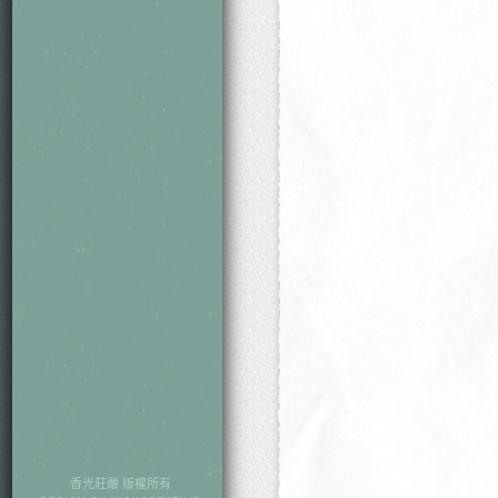
本期目次
香光莊嚴 版權所有