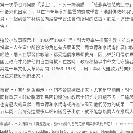
第一次學習到何謂「淨土宗」。另一場演講―「慈悲與智慧的追尋
他後來也出家了。JJ在1986年參加懺雲的齋戒學會，她對佛教梵
員，一起到紫竹林精舍向尼僧學習法會時所用的法器。於是，這幾
佛。
這段小故事顯示出，1960至1980年代，對大專學生推廣佛教，並
懺雲三人在當中所扮演的角色有多麼重要。周宣德和李炳南推廣佛
經驗，兩人在學習佛教前，都受過儒家思想教育，因此樂於用儒家
國民政府才允許他們自由傳教。在當時，政府積極以中華文化守護
其是十年文化大革命期間（1966–1976）。周、李兩人雖致力於
但並未鼓勵他們出家。
事實上，有些跡象顯示，他們不贊同選擇出家，尤其是李炳南。對
同樣重要。關於晚清到民國初期的佛教居士研究史料還不多，但這
也有極大的貢獻。周宣德和李炳南或許無法看到他們努力的成果，
五年間，台灣有這麼多年輕知識分子出家，就不能忽略兩人在推廣
編者註：本文摘譯自《傳遞香光：當代台灣的香光尼僧團與佛教比丘尼》（Chün-fang Yü. 2013.Pa
Light Community And Buddhist Nuns In Contemporary Taiwan, Honolulu：Un