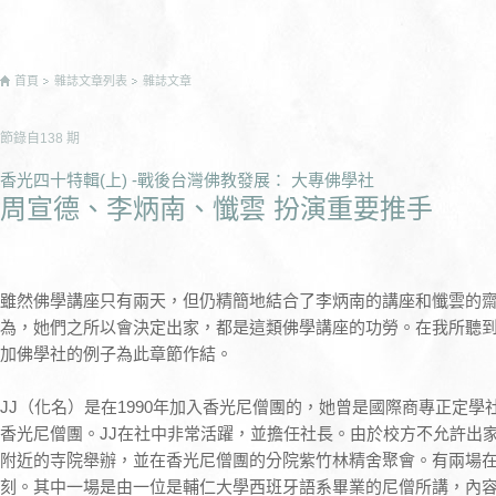
首頁
雜誌文章列表
雜誌文章
節錄自
138
期
香光四十特輯(上) -戰後台灣佛教發展： 大專佛學社
周宣德、李炳南、懺雲 扮演重要推手
雖然佛學講座只有兩天，但仍精簡地結合了李炳南的講座和懺雲的
為，她們之所以會決定出家，都是這類佛學講座的功勞。在我所聽
加佛學社的例子為此章節作結。
JJ（化名）是在1990年加入香光尼僧團的，她曾是國際商專正定
香光尼僧團。JJ在社中非常活躍，並擔任社長。由於校方不允許出
附近的寺院舉辦，並在香光尼僧團的分院紫竹林精舍聚會。有兩場在
刻。其中一場是由一位是輔仁大學西班牙語系畢業的尼僧所講，內容