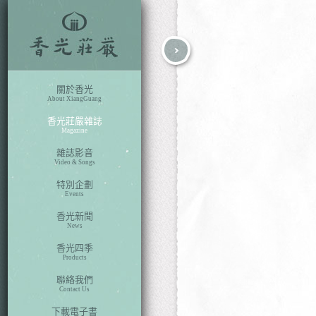
fb
search
關於香光
About XiangGuang
香光莊嚴雜誌
Magazine
雜誌影音
Video & Songs
特別企劃
Events
香光新聞
News
香光四季
Products
聯絡我們
Contact Us
下載電子書