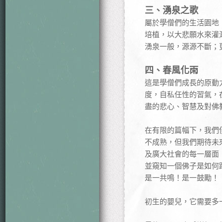
三、湧泉之歌
屬於學僧們的生活園地
培植，以大悲願水來灌
湧泉一般，源源不斷；
四、春風化雨
這是學僧們成長的原動
度，自私任性的習氣，
盡的悲心、智慧及對佛
在有限的篇幅下，我們
不成熟，但我們期待未
及廣大社會的每一層面
並窺知一個佛子是如何
是一共鳴！是一鼓勵！
初生的嬰兒，它需要多