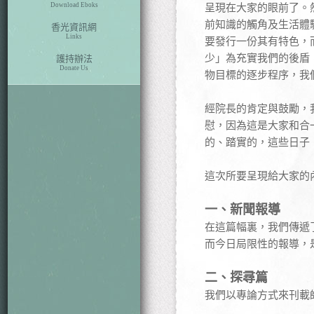
Download Eboks
呈現在大家的眼前了。
前知識的觸角及生活體
香光資訊網
Links
要發行一份其有特色，
少」為充實我們的後盾
護持辦法
Donate Us
物目標的逐步程序，我們
經院長的肯定與鼓勵，
慰，因為這是大家和合
的、踏實的，這些日子
這次所要呈現給大家的
一、新聞報導
在這篇幅裏，我們傳遞
而今日局限性的報導，
二、探尋篇
我們以專論方式來刊載