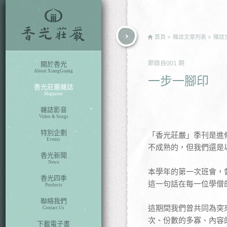
rch
首頁
雜誌文章列表
雜誌
節錄自
001
期
關於香光
About XiangGuang
一步一腳印
香光莊嚴雜誌
Magazine
雜誌影音
Video & Songs
特別企劃
「香光莊嚴」季刊是進
Events
不成熟的，但我們還是
香光新聞
News
本學年的第一次班會，
香光四季
這一句話在每一位學僧
Products
聯絡我們
這期間我們曾共同為突
Contact Us
次、份數的多寡、內容
下載電子書