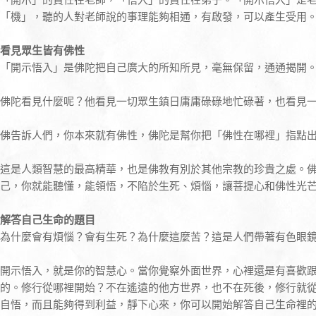
「機」，聽的人對老師說的事理能夠相通，有啟發，可以產生受用
看見眾生皆有佛性
「開示悟入」是佛陀把自己廣大的所知所見，毫無保留，通通揭開
佛陀看見什麼呢？他看見一切眾生鎮日庸庸碌碌地忙碌著，也看見
佛告訴人們，你本來就有佛性，佛陀是幫你把「佛性在哪裡」指點
這是人類智慧的最高精華，也是佛教有別於其他宗教的珍貴之處。
己，你就能聽懂，能領悟，不陷於生死、煩惱，讓菩提心和佛性光
解答自己生命的題目
為什麼會有煩惱？會有生死？為什麼這麼苦？這是人們帶著有色眼
開示悟入，就是你的智慧心。當你覺察外面世界，心裡還是有喜歡
的。修行從哪裡開始？不在遙遠的他方世界，也不在死後，修行就
自悟，而且能夠得到利益，靜下心來，你可以開始解答自己生命裡