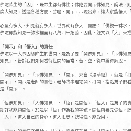
佛陀降生的「因」，是眾生都有佛性；佛陀要開示佛知見、說法，
廣大知見，透過各種方便、譬喻、開示，示現出來，讓大家能悟入
心量有多大，知見就有多大，世界就有多大。偈語：「佛觀一缽水
佛陀即能知見一缽水裡面有八萬四千細菌，因此，經文以「大」來
「開示」和「悟入」的責任
佛陀以一大事因緣降生於世間，是為了要「開佛知見」、「示佛知
知見」，告訴我們如何看待世間的無常、苦、空，從中獲得解脫。
「開佛知見」、「示佛知見」，「開示」來自《法華經》，就是「
開示」，開示是老師的責任，老師將事理揭開、打開，指點弟子們
是「開示」。
「悟佛知見」、「入佛知見」，「悟」是開悟，「悟入」是弟子的
期許我能夠開悟，於是以「悟」作為我的字號。開悟前要先覺悟，
「入」，進入自己的身心，進入思想，聽得懂、能受用。
「開示」的責任在老師，「悟入」的責任在弟子。「開示悟入」是