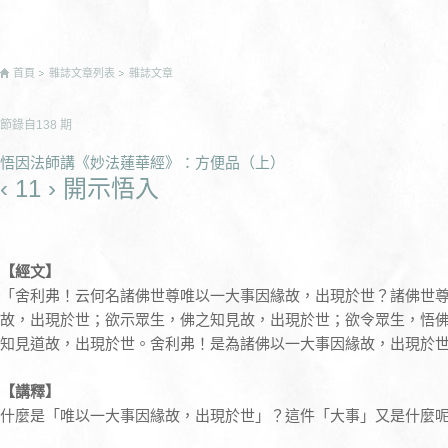
首頁
雜誌文章列表
雜誌文章
節錄自
138
期
悟因法師講《妙法蓮華經》：方便品（上）
‹ 11 › 開示悟入
【經文】
「舍利弗！云何名諸佛世尊唯以一大事因緣故，出現於世？諸佛世
故，出現於世；欲示眾生，佛之知見故，出現於世；欲令眾生，悟
知見道故，出現於世。舍利弗！是為諸佛以一大事因緣故，出現於
【講釋】
什麼是「唯以一大事因緣故，出現於世」？這件「大事」又是什麼