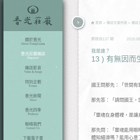
rch
首頁
雜誌文章列表
雜誌
節錄自
137
期
2020.0
關於香光
About XiangGuang
我是誰？
香光莊嚴雜誌
13 ) 有無因
Magazine
雜誌影音
Video & Songs
特別企劃
國王問那先：「世間有
Events
香光新聞
那先答：「請問國王，
News
香光四季
「靈魂在身體裡，是讓
Products
聯絡我們
Contact Us
那先問：「靈魂能用眼
體知細滑嗎？能用心意
下載電子書