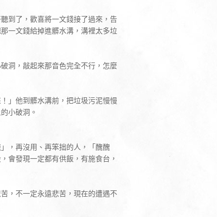
好聽到了，歡喜將一文錢接了過來，告
把那一文錢給掉進髒水溝，溝裡太多垃
小破洞，敲起來那音色完全不行，怎麼
來！」他到髒水溝前，把垃圾污泥慢慢
上的小破洞。
賤」，再沒用、再笨拙的人，「醜醜
殿，會發現一定都有供飯，有施食台，
悲苦，不一定永遠悲苦，現在的遭遇不