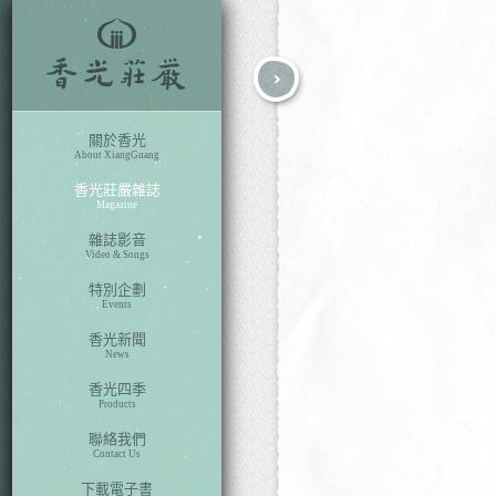
fb
search
關於香光
About XiangGuang
香光莊嚴雜誌
Magazine
雜誌影音
Video & Songs
特別企劃
Events
香光新聞
News
香光四季
Products
聯絡我們
Contact Us
下載電子書