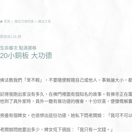
首頁
雜誌文章列表
雜誌文章
節錄自
136
期
生命層次 點滴挪移
20小銅板 大功德
佛法教我們「常不輕」，不要隨便輕賤自己或他人，事無論大小，
記得我剛出家沒有多久，在佛門裡面有個知名的故事。有佛寺正在
他到了員外家時，員外一聽有做功德的機會，十分欣喜，便慷慨解
旁邊有個婢女，也很想出這份功德，她私下問老闆娘：「我可不可
老闆娘問她要出多少，婢女低下頭說：「我只有一文錢。」