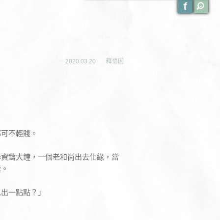
2020.03.20
釋悟因
都可不輕賤。
籌資鑄大鐘，一個老和尚出去化緣，當
囊。
以出一點點？」