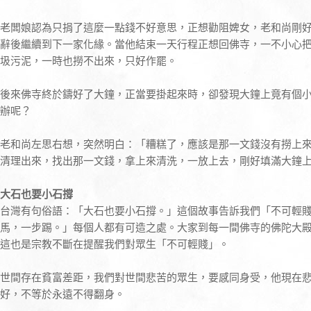
老闆娘認為只捐了這麼一點錢不好意思，正想勸阻婢女，老和尚剛
辭後繼續到下一家化緣。當他結束一天行程正想回佛寺，一不小心
圾污泥，一時也撈不出來，只好作罷。
後來佛寺終於鑄好了大鐘，正當要掛起來時，卻發現大鐘上竟有個
辦呢？
老和尚左思右想，突然明白：「糟糕了，應該是那一文錢沒有撈上
清理出來，找出那一文錢，拿上來清洗，一放上去，剛好填滿大鐘
大石也要小石撐
台灣有句俗語：「大石也要小石撐。」這個故事告訴我們「不可輕
馬，一步踢。」每個人都有可造之處。大家到每一間佛寺的佛陀大
這也是宗教不斷在提醒我們對眾生「不可輕賤」。
世間存在貧富差距，我們對世間悲苦的眾生，要感同身受，他現在
好，不等於永遠不得翻身。