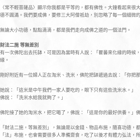
〈常不輕菩薩品〉顯示你我都是平等的，都有佛性。大鐘看起來很
德不圓滿。我們要成佛，要修三大阿僧祇劫，別忽略了每一個細微
無論大小功德，點點滴滴，都是我們走向成佛之道的一個法門。
財法二施 等無差別
有一次佛陀出去托缽，可是因為當時有人說：「瞿曇來化緣的時候
緣。
剛好附近有一位婦人正在淘米、洗米，佛陀把缽遞過去說：「你把
她說：「這米是中午我們一家人要吃的，眼下只有這些洗米水。」
佛說：「洗米水給我就夠了。」
佛陀接了她的淘米水，把它喝了，佛說：「這是你的最好供養。」
「財法二施，等無差別」，無論是以金錢、物品布施，隨喜功德，
「法」布施，也會需要很多人準備齋食，吃了以後才有體力弘法，