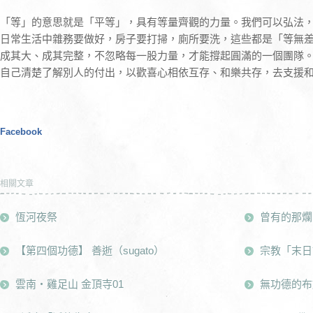
「等」的意思就是「平等」，具有等量齊觀的力量。我們可以弘法
日常生活中雜務要做好，房子要打掃，廁所要洗，這些都是「等無
成其大、成其完整，不忽略每一股力量，才能撐起圓滿的一個團隊
自己清楚了解別人的付出，以歡喜心相依互存、和樂共存，去支援
Facebook
相關文章
恆河夜祭
曾有的那爛
【第四個功德】 善逝（sugato）
宗教「末日
雲南・雞足山 金頂寺01
無功德的布