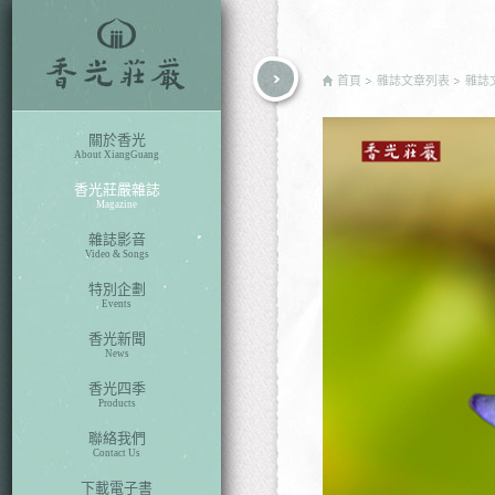
rch
首頁
雜誌文章列表
雜誌
關於香光
About XiangGuang
香光莊嚴雜誌
Magazine
雜誌影音
Video & Songs
特別企劃
Events
香光新聞
News
香光四季
Products
聯絡我們
Contact Us
下載電子書