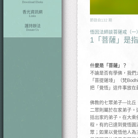
Download Eboks
香光資訊網
Links
節錄自
132
期
護持辦法
Donate Us
悟因法師談菩薩戒（一
1「菩薩」是
什麼是「菩薩」？
不論是否有學佛，我們
「菩提薩埵」（梵Bod
把「覺悟」這件事放在
佛教的七眾弟子—比丘
二眾則屬於在家弟子。
括出家的弟子。在大乘
程，有的已達到覺悟圓
眾；如果以覺悟他人為