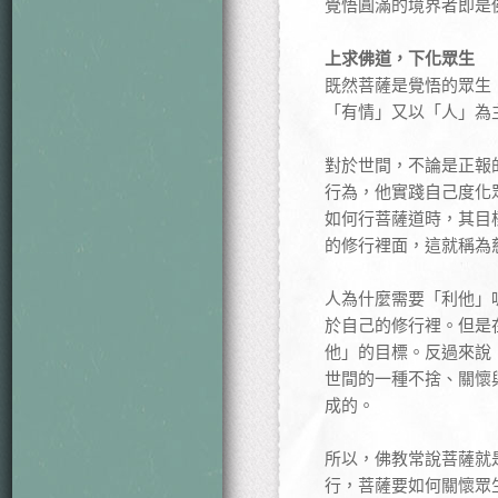
覺悟圓滿的境界者即是
上求佛道，下化眾生
既然菩薩是覺悟的眾生
「有情」又以「人」為
對於世間，不論是正報
行為，他實踐自己度化
如何行菩薩道時，其目
的修行裡面，這就稱為
人為什麼需要「利他」
於自己的修行裡。但是
他」的目標。反過來說
世間的一種不捨、關懷
成的。
所以，佛教常說菩薩就
行，菩薩要如何關懷眾