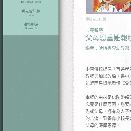
Download Eboks
香光資訊網
Links
節錄自
131
期
護持辦法
Donate Us
典範智慧
父母恩重難報
編者：哈哈書套幼教部
中國傳統提倡「百善孝
教經典加以改編，書中
能輕而易舉地看懂《父
本經的由來是佛陀帶領
究竟是什麼原因，您要
先或父母，哪有為人子
的苦痛，到養育小孩長
父母的深厚恩德。