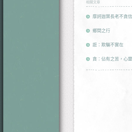
相關文章
摩訶迦葉長老不貪
鄉間之行
誑：欺騙不實在
貪：佔有之苦，心