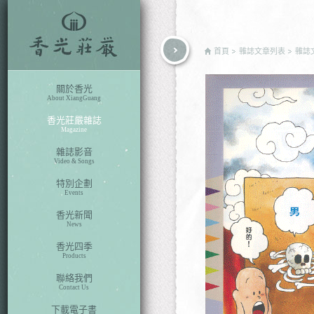
rch
首頁
雜誌文章列表
雜誌
關於香光
About XiangGuang
香光莊嚴雜誌
Magazine
雜誌影音
Video & Songs
特別企劃
Events
香光新聞
News
香光四季
Products
聯絡我們
Contact Us
下載電子書