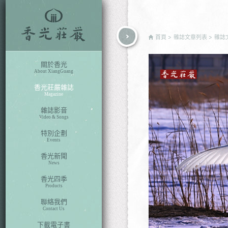
rch
首頁
雜誌文章列表
雜誌
關於香光
About XiangGuang
香光莊嚴雜誌
Magazine
雜誌影音
Video & Songs
特別企劃
Events
香光新聞
News
香光四季
Products
聯絡我們
Contact Us
下載電子書