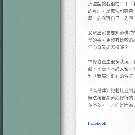
這些話讓我很在乎！「
的真理，是無法引導自
麼，先充實自己，先讓
女眾出家更要知道佛陀
堂的事，更沒有比較的
但心急又能怎樣呢？
禪修會產生很多狀況，
鬆、平衡，不必太緊，
別「我高你低」的習氣
《高僧傳》記載比丘到
無法獨自如這般修行的
並不多，一方面是因為
Facebook