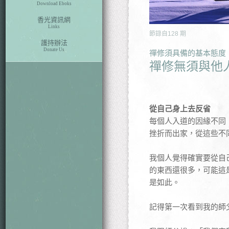
Download Eboks
香光資訊網
Links
節錄自
128
期
護持辦法
Donate Us
禪修須具備的基本態度
禪修無須與他
從自己身上去反省
每個人入道的因緣不同
挫折而出家，從這些不
我個人覺得確實要從自
的東西還很多，可能這
是如此。
記得第一次看到我的師