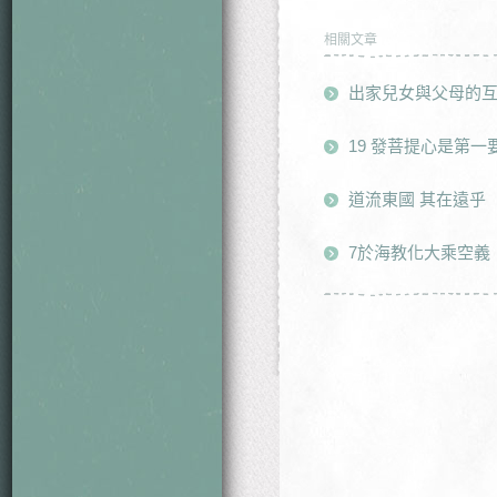
相關文章
出家兒女與父母的
19 發菩提心是第一
道流東國 其在遠乎
7於海教化大乘空義