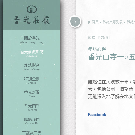
rch
首頁
雜誌文章列表
雜誌
節錄自
125
期
關於香光
About XiangGuang
參訪心得
香光莊嚴雜誌
香光山寺一○
Magazine
雜誌影音
Video & Songs
特別企劃
雖然住在大溪數十年，
Events
大，包括公園、瞭望台
香光新聞
更能深入地了解在地文
News
香光四季
Products
Facebook
聯絡我們
Contact Us
下載電子書