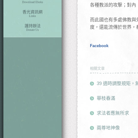
Download Eboks
各種教派的攻擊；對內
香光資訊網
Links
而此國也有多處佛教與
護持辦法
度，還能流傳於世界，
Donate Us
Facebook
相關文章
39 適時調整規矩
華枝春滿
求法者應無所求
兩尊地神像