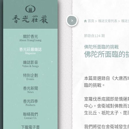
rch
首頁
雜誌文章列表
雜誌
節錄自
124
期
關於香光
About XiangGuang
佛陀所面臨的挑戰
香光莊嚴雜誌
佛陀所面臨的
Magazine
雜誌影音
Video & Songs
特別企劃
本篇是選錄自《大唐西
Events
臨的挑戰。
香光新聞
News
室羅伐悉底國即是憍薩
香光四季
中心。舍衛城對佛教而
Products
生比丘、祇陀太子、毘
聯絡我們
Contact Us
我們將從在舍衛城發生
下載電子書