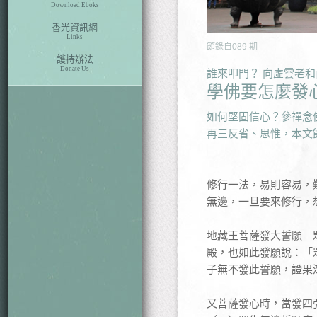
Download Eboks
香光資訊網
Links
節錄自
089
期
護持辦法
Donate Us
誰來叩門？ 向虛雲老
學佛要怎麼發
如何堅固信心？參禪念
再三反省、思惟，本文
修行一法，易則容易，
無邊，一旦要來修行，
地藏王菩薩發大誓願—
殿，也如此發願說：「
子無不發此誓願，證果
又菩薩發心時，當發四