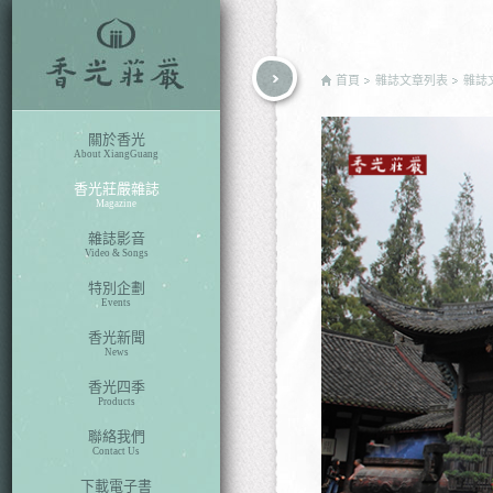
rch
首頁
雜誌文章列表
雜誌
關於香光
About XiangGuang
香光莊嚴雜誌
Magazine
雜誌影音
Video & Songs
特別企劃
Events
香光新聞
News
香光四季
Products
聯絡我們
Contact Us
下載電子書