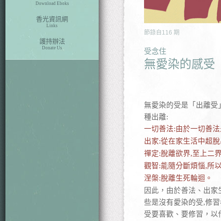
Download Eboks
香光資訊網
Links
節錄自
116
期
護持辦法
Donate Us
受念住
無愛染的感受
無愛染的受是「出離受
種出離:
一切善法:由於一切善
出家:從在家生活中超
禪定:脫離欲界,至上二
觀智:能隨分斷煩惱,所
涅槃:脫離生死輪迴。
因此
，
由於善法、出家
些是沒有愛染的受,修
受要喜歡、要修習
，
以