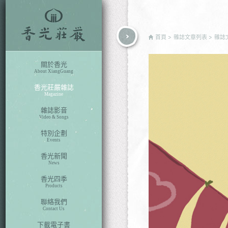
rch
首頁
雜誌文章列表
雜誌
關於香光
About XiangGuang
香光莊嚴雜誌
Magazine
雜誌影音
Video & Songs
特別企劃
Events
香光新聞
News
香光四季
Products
聯絡我們
Contact Us
下載電子書