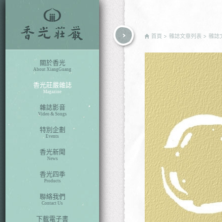
rch
首頁
雜誌文章列表
雜誌
關於香光
About XiangGuang
香光莊嚴雜誌
Magazine
雜誌影音
Video & Songs
特別企劃
Events
香光新聞
News
香光四季
Products
聯絡我們
Contact Us
下載電子書