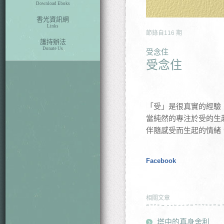
Download Eboks
香光資訊網
Links
節錄自
116
期
護持辦法
Donate Us
受念住
受念住
「受」是很真實的經驗
當純然的專注於受的生
伴隨感受而生起的情緒
Facebook
相關文章
塔中的真身舍利