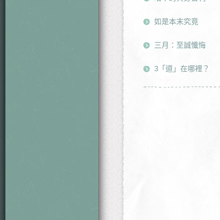
如是本末究竟
三月：至誠懺悔
3「道」在哪裡？