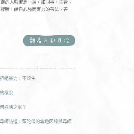
身邊的人輪流想一遍，如同事、主管、
重複喔！給自心強而有力的善法、善
拒絕暴力：不殺生
的樣貌
何殊勝之處？
尋師訪道：頭陀僧的雲遊因緣與尋師