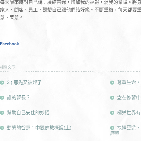
每天醒來時對自己說：廣結善緣，增加我的褔報，消我的業障。將
家人、顧客、員工，觀想自己跟他們結好緣。不斷重複，每天都要
意、美意。
Facebook
相關文章
3 ) 那先又被趕了
尊重生命，
誰的夢長？
念在修習中
幫助自己安住的妙招
極樂世界有
動態的智慧：中觀佛教概說(上)
抉擇雲遊，
歷程