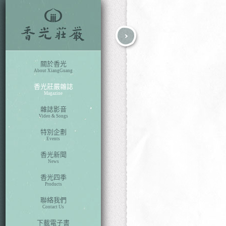
fb
search
關於香光
About XiangGuang
香光莊嚴雜誌
Magazine
雜誌影音
Video & Songs
特別企劃
Events
香光新聞
News
香光四季
Products
聯絡我們
Contact Us
下載電子書