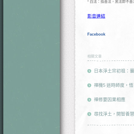
* 白法：指善法，黑法即不善
影音連結
Facebook
相關文章
日本淨土宗初祖：
禪機5 迷時師度，
禪修要因果相應
尋找淨土，開智養