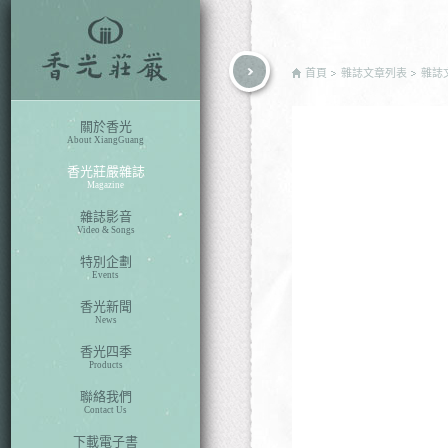
rch
首頁
雜誌文章列表
雜誌
關於香光
About XiangGuang
香光莊嚴雜誌
Magazine
雜誌影音
Video & Songs
特別企劃
Events
香光新聞
News
香光四季
Products
聯絡我們
Contact Us
下載電子書