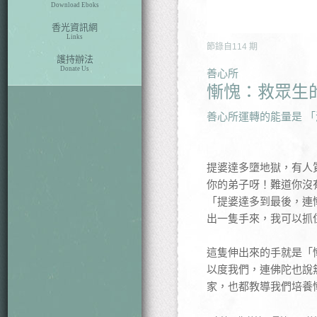
Download Eboks
香光資訊網
Links
節錄自
114
期
護持辦法
Donate Us
善心所
慚愧：救眾生
善心所運轉的能量是 「
提婆達多墮地獄，有人
你的弟子呀！難道你沒
「提婆達多到最後，連
出一隻手來，我可以抓
這隻伸出來的手就是「
以度我們，連佛陀也說
家，也都教導我們培養