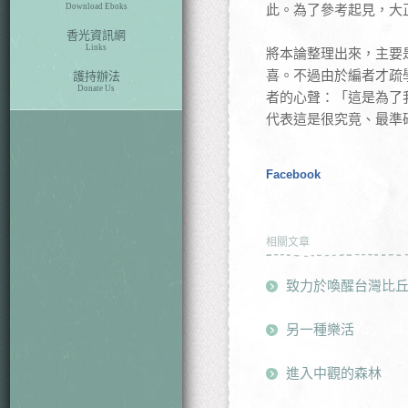
Download Eboks
此。為了參考起見，大
香光資訊網
Links
將本論整理出來，主要
喜。不過由於編者才疏
護持辦法
Donate Us
者的心聲：「這是為了
代表這是很究竟、最準
Facebook
相關文章
致力於喚醒台灣比
另一種樂活
進入中觀的森林