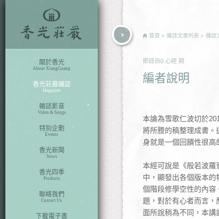
rch
首頁
雜誌文章列表
雜誌
節錄自
0 心經
期
關於香光
About XiangGuang
編者說明
香光莊嚴雜誌
Magazine
雜誌影音
Video & Songs
本論為雪歌仁波切於20
特別企劃
將所謄的稿整理成書。
Events
身就是一個回饋性很高
香光新聞
News
本經可說是《般若波羅
香光四季
中，顯發出各個版本的
Products
個階段修學空性的內容
聯絡我們
題，對於有心者而言，
Contact Us
面所說稍為不同，本講
下載電子書