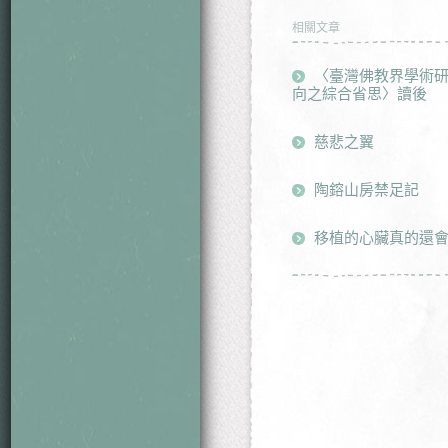
相關文章
〈臺灣佛教界學術
向之綜合省思〉讀後
慈悲之翼
陶鎔山房禁足記
移植的心臟真的還