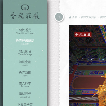
rch
首頁
雜誌文章列表
雜誌
關於香光
About XiangGuang
香光莊嚴雜誌
Magazine
雜誌影音
Video & Songs
特別企劃
Events
香光新聞
News
香光四季
Products
聯絡我們
Contact Us
下載電子書