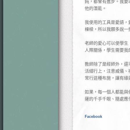
鈍，都會有進步。我要
他的潛能。
我使用的工具是愛語，
棟樑，所以我願多說一
老師的愛心可以使學生
人際關係，學生需要我
教師除了是經師外，還
活細行上，注意威儀、
常行這種布施，讓有緣
如果，每一個人都能與
薩的千手千眼、隨處應
Facebook