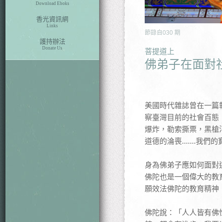
Download Eboks
香光資訊網
Links
節錄自
030
期
護持辦法
Donate Us
菩提道上
佛弟子在面對
美國時代雜誌曾在一篇
察臺灣目前的社會百態
爆炸，勒索撕票，黑槍
道德的淪喪.......
身為佛弟子應如何面對
佛陀也是一個偉大的教
願效法佛陀的教育精神
佛陀說：「人人皆有佛