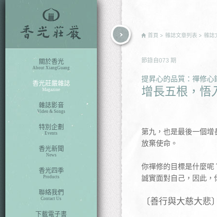
rch
首頁
雜誌文章列表
雜誌
節錄自
073
期
關於香光
About XiangGuang
提昇心的品質：禪修心
香光莊嚴雜誌
增長五根，悟
Magazine
雜誌影音
Video & Songs
特別企劃
第九，也是最後一個增
Events
放棄使命。
香光新聞
News
你禪修的目標是什麼呢
香光四季
誠實面對自己，因此，
Products
聯絡我們
Contact Us
〔善行與大慈大悲
下載電子書