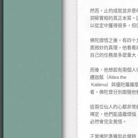
然而，止的成就並非意
洞察實相的真正本質。
以從定中獲得很多，但
佛陀證悟之後，有四十
奧微妙的真理，他看看
自己的任務是多麼重大
而後，他想起有兩個人
邏迦藍（Alāra the
Kalāma）與優陀羅羅摩
者，佛陀曾分別跟隨他
這兩位仙人的心都非常
禪定，他們能遠離煩惱
必然會完全覺悟。
正當佛陀準備如此做時