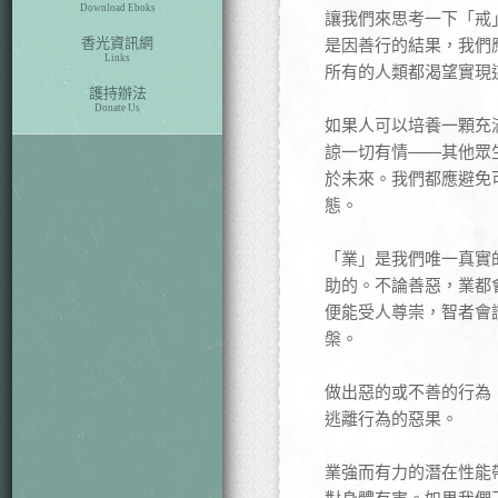
Download Eboks
讓我們來思考一下「戒
香光資訊網
是因善行的結果，我們
Links
所有的人類都渴望實現
護持辦法
Donate Us
如果人可以培養一顆充
諒一切有情——其他眾
於未來。我們都應避免
態。
「業」是我們唯一真實
助的。不論善惡，業都
便能受人尊崇，智者會
槃。
做出惡的或不善的行為
逃離行為的惡果。
業強而有力的潛在性能