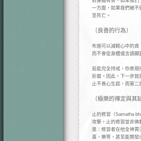
對身體有害。如果我們
一方面，如果我們被不
至死亡。
〔良善的行為〕
布施可以減輕心中的貪
而不會從身體或言語顯
若能完全持戒，你表現
折磨。因此，下一步就是
止不善心生起，而第二
〔極樂的禪定與其
止的修習（Samatha
攻擊。止的修習並非佛
是：修習者在他全神貫
喜、樂等，甚至能開發