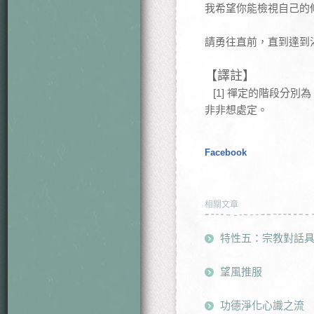
我希望你能檢視自己的
請勇往直前，直到達到
【譯註】
[1] 禪定的階段分
非非想處定。
Facebook
相關文章
特性五：宗教對話
望風推服
功德淨化心識之流