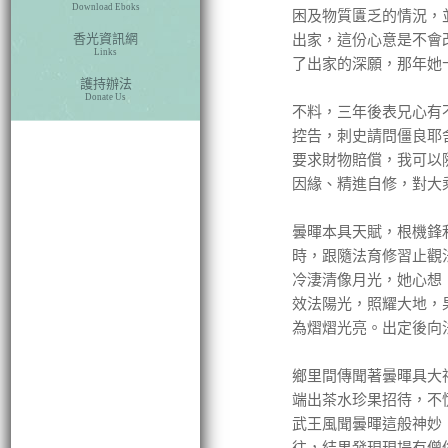
Download Eboks
困及物質匱乏的情況，
香光資訊網
出家，這份心意是不會
Links
了出家的深願，那年她
護持辦法
Donate Us
不料，三年後表兄心有
控告，刺史請問僵良耶
要求財物賠償，我可以
因緣、精進自修，對大
曇暉本具天賦，根機鋒
時，跟隨法育修習止觀
冷淒清像月光，她心想
效法陽光，照耀大地，
為熠熠光亮。出定後向
鄉里間傳聞著曇暉具大
端出茶水珍果招待，不
武王風聞曇暉這般神妙
往，結果發現現場有僧