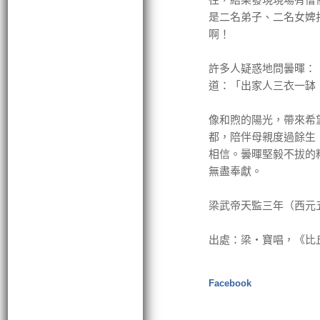
是二名弟子、二名女婢
啊！
許多人疑惑地問曇暉：
道：「出家人三衣一缽
像和煦的陽光，帶來希
都，陪伴母親度過餘生
相信。曇暉堅毅不拔的
無盡奉獻。
梁武帝天監三年（西元
出處：梁‧寶唱，《比
Facebook