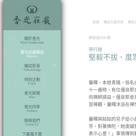
rch
首頁
雜誌文章列表
雜誌
節錄自
039
期
關於香光
About XiangGuang
崇行錄
香光莊嚴雜誌
堅毅不拔、度
Magazine
雜誌影音
Video & Songs
特別企劃
曇暉，本姓青陽，俗名
Events
十一歲時，有位僵良耶
香光新聞
向禪師請益。僵良耶舍
News
習禪觀，曇暉沐浴在禪
香光四季
Products
曇暉與姑姑的兒子從小
聯絡我們
Contact Us
寺，對著佛陀，她虔誠
表示心意！」事情傳到
下載電子書