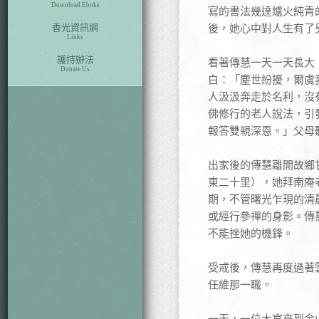
Download Eboks
寫的書法幾達爐火純青
香光資訊網
後，她心中對人生有了
Links
護持辦法
看著傳慧一天一天長大
Donate Us
白：「塵世紛擾，爾虞
人汲汲奔走於名利，沒
佛修行的老人說法，引
報答雙親深恩。」父母
出家後的傳慧離開故鄉
東二十里），她拜南庵
期，不管曙光乍現的清
或經行參禪的身影。傳
不能挫她的機鋒。
受戒後，傳慧再度過著
任維那一職。
一天，一位大官來到金