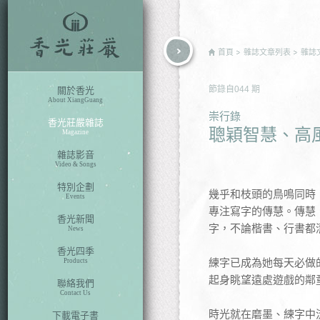
rch
首頁
雜誌文章列表
雜誌
節錄自
044
期
關於香光
About XiangGuang
崇行錄
香光莊嚴雜誌
聰穎智慧、高
Magazine
雜誌影音
Video & Songs
特別企劃
幾乎和枝頭的鳥鳴同時
Events
專注寫字的傳慧。傳慧
香光新聞
字，不論楷書、行書都
News
香光四季
練字已成為她每天必做
Products
起身眺望遠處遊戲的鄰
聯絡我們
Contact Us
時光就在磨墨、練字中
下載電子書