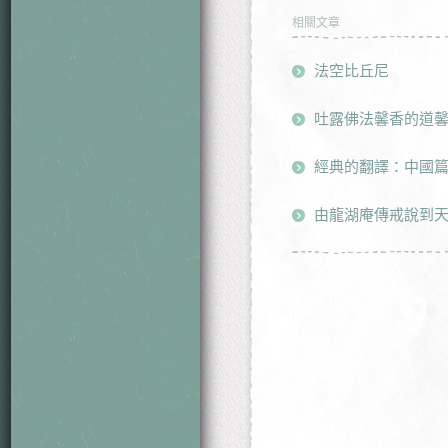
相關文章
法空比丘尼
吐露佛法馨香的道
經典的翻譯：中國
由龍湖庵傳戒說到